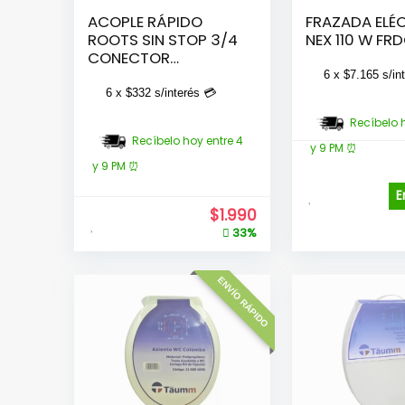
ACOPLE RÁPIDO
FRAZADA ELÉ
ROOTS SIN STOP 3/4
NEX 110 W FR
CONECTOR
MANGUERA
6 x
$
7.165
s/in
6 x
$
332
s/interés 💳
Recíbelo 
Recíbelo hoy entre 4
y 9 PM ⏰
y 9 PM ⏰
E
$
1.990
33%
ENVÍO RÁPIDO