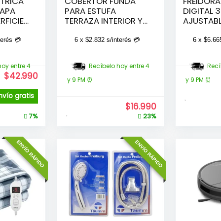
CTRICA
COBERTOR FUNDA
FREIDORA
TAPA
PARA ESTUFA
DIGITAL 3
RFICIE
TERRAZA INTERIOR Y
AJUSTAB
EXTERIOR
AIR FRYER
terés 💳
6 x
$
2.832
s/interés 💳
6 x
$
6.66
hoy entre 4
Recíbelo hoy entre 4
Recí
$
42.990
y 9 PM ⏰
y 9 PM ⏰
nvío gratis
$
16.990
7%
23%
ENVÍO RÁPIDO
ENVÍO RÁPIDO