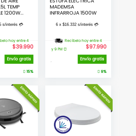
 DE AIRE
ESTUFA ELÉCTRICA
.5L TEMP
MADEMSA
LE 1200W
INFRARROJA 1500W
5
s/interés 💳
6 x
$
16.332
s/interés 💳
belo hoy entre 4
Recíbelo hoy entre 4
$
39.990
$
97.990
y 9 PM ⏰
Envío gratis
Envío gratis
15%
9%
ENVÍO RÁPIDO
ENVÍO RÁPIDO