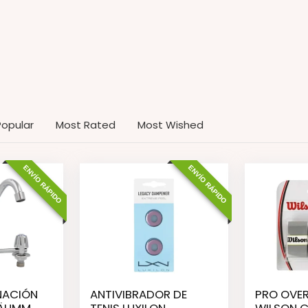
Popular
Most Rated
Most Wished
ENVÍO RÁPIDO
ENVÍO RÁPIDO
NACIÓN
ANTIVIBRADOR DE
PRO OVE
TÄUMM
TENIS LUXILON
WILSON C