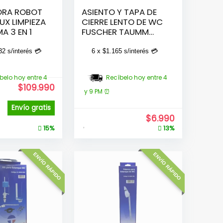
ORA ROBOT
ASIENTO Y TAPA DE
UX LIMPIEZA
CIERRE LENTO DE WC
 3 EN 1
FUSCHER TAUMM
BLANCO
32
s/interés 💳
6 x
$
1.165
s/interés 💳
belo hoy entre 4
Recíbelo hoy entre 4
$
109.990
y 9 PM ⏰
Envío gratis
$
6.990
15%
13%
ENVÍO RÁPIDO
ENVÍO RÁPIDO