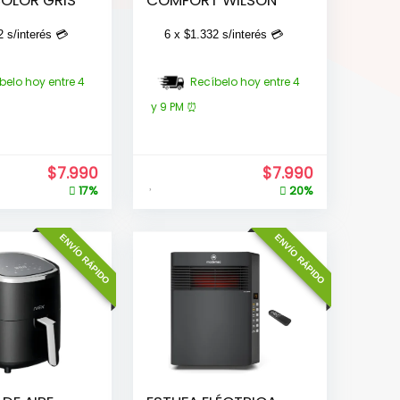
2
s/interés 💳
6 x
$
1.332
s/interés 💳
belo hoy entre 4
Recíbelo hoy entre 4
y 9 PM ⏰
$
7.990
$
7.990
17%
20%
ENVÍO RÁPIDO
ENVÍO RÁPIDO