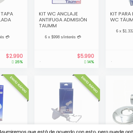
 TAPA
KIT WC ANCLAJE
KIT PARA
LADA
ANTIFUGA ADMISIÓN
WC TÄU
TAUMM
6 x
$
1.33
rés 💳
6 x
$
998
s/interés 💳
$
2.990
$
5.990
25%
14%
ENVÍO RÁPIDO
ENVÍO RÁPIDO
RGA WC
FLAPPER PARA
LLAVE AN
a. Asumiremos que está de acuerdo con esto, pero puede opta