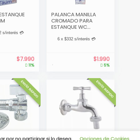
 ESTANQUE
PALANCA MANILLA
MM
CROMADO PARA
ESTANQUE WC
ACCIONAMIENTO
2
s/interés 💳
TAUMM
6 x
$
332
s/interés 💳
$
7.990
$
1.990
11%
5%
ENVÍO RÁPIDO
ENVÍO RÁPIDO
GULAR
LLAVE LAVADERO
r por no participar si lo desea.
Opciones de Cookies