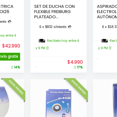
CTRICA
SET DE DUCHA CON
ASPIRAD
DOI26
FLEXIBLE FREIBURG
ELECTROL
PLATEADO
AUTÓNOMA
CROMADO
terés 💳
6 x
$
832
s/interés 💳
6 x
$
18.3
hoy entre 4
Recíbelo hoy entre 4
Recí
$
42.990
y 9 PM ⏰
y 9 PM ⏰
nvío gratis
$
4.990
14%
17%
ENVÍO RÁPIDO
ENVÍO RÁPIDO