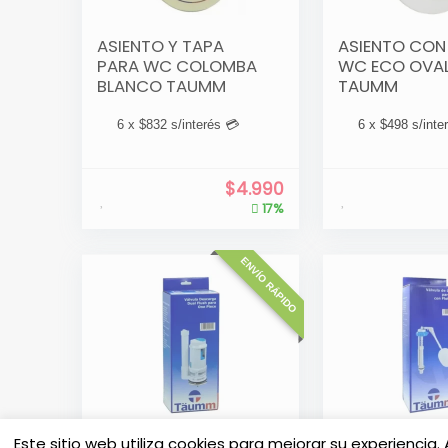
ASIENTO Y TAPA
ASIENTO CON
PARA WC COLOMBA
WC ECO OVA
BLANCO TAUMM
TAUMM
6 x
$
832
s/interés 💳
6 x
$
498
s/inte
$
4.990
17%
ENVÍO RÁPIDO
VÁLVULA DE
VALVULA CA
Este sitio web utiliza cookies para mejorar su experienci