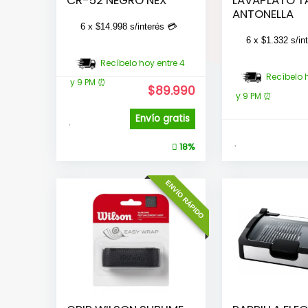
ANTONELLA
6 x
$
14.998
s/interés 💳
6 x
$
1.332
s/in
Recíbelo hoy entre 4
Recíbelo 
y 9 PM ⏰
$
89.990
y 9 PM ⏰
Envío gratis
18%
ENVÍO RÁPIDO