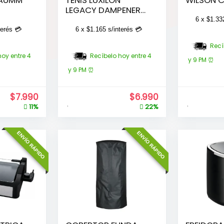
LEGACY DAMPENER
X2
6 x
$
1.33
terés 💳
6 x
$
1.165
s/interés 💳
Recí
hoy entre 4
Recíbelo hoy entre 4
y 9 PM ⏰
y 9 PM ⏰
$
7.990
$
6.990
11%
22%
ENVÍO RÁPIDO
ENVÍO RÁPIDO