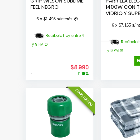
GRIP WILSON SUBLIME
PARRILLA ELE
FEEL NEGRO
1400W CON 
VIDRIO Y SUPE
DUAL
6 x
$
1.498
s/interés 💳
6 x
$
7.165
s/in
Recíbelo hoy entre 4
Recíbelo 
y 9 PM ⏰
y 9 PM ⏰
E
$
8.990
18%
ENVÍO RÁPIDO