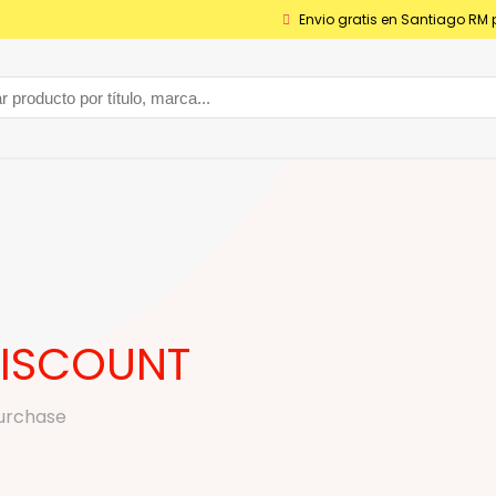
Envio gratis en Santiago RM 
DISCOUNT
purchase