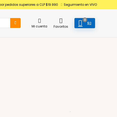
por pedidos superiores a CLP $19.990
Seguimiento en VIVO
0
$
0
Mi cuenta
Favoritos