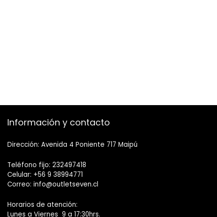
Información y contacto
Dirección: Avenida 4 Poniente 717 Maipú
Teléfono fijo: 232497418
Celular: +56 9 38994771
Correo: info@outletseven.cl
Horarios de atención:
Lunes a Viernes 9 a 17:30hrs.