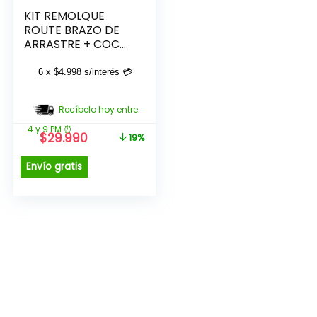
KIT REMOLQUE
ROUTE BRAZO DE
ARRASTRE + COCO
5000 LB + PASADOR
5/8
6 x
$
4.998
s/interés 💳
Recíbelo hoy entre
4 y 9 PM ⏰
El
El
$
29.990
19%
precio
precio
original
actual
Envío gratis
era:
es:
$36.990.
$29.990.