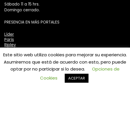
Sábado 11 a 15 hrs.
Domingo cerrado.
PRESENCIA EN MÁS PORTALES
Líder
París
Ripley
Mercadolibre
Este sitio web utiliza cookies para mejorar su experiencia.
Asumiremos que está de acuerdo con esto, pero puede
Valoraciones y preguntas recientes
optar por no participar si lo desea.
Opciones de
0
Cookies
ACEPTAR
ASIENTO CON TAPA WC ECO OVALADA
TAUMM
★
★
★
★
★
por ANDRES
LLAVE MONOMANDO LAVATORIO
LAVAMANOS MODERN INOXIDABLE TAUMM