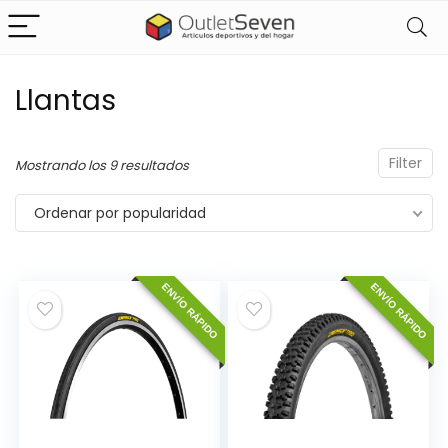
Llantas
cio
cio
nimo
ximo
Filter
Ordenado
Mostrando los 9 resultados
por
Ordenar por popularidad
popularidad
ENVÍO RÁPIDO
ENVÍO RÁPIDO