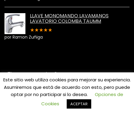
LLAVE MONOMANDO LAVAMANOS
LAVATORIO COLOMBA TAUMM
★
★
★
★
★
por Ramon Zuñiga
¿Tienes preguntas?
Este sitio web utiliza cookies para mejorar su experiencia.
Asumiremos que está de acuerdo con esto, pero puede
Puedes hacer preguntas dentro de cada producto en la
sección Preguntas y Respuestas.
optar por no participar si lo desea.
Opciones de
0
Cookies
ACEPTAR
Términos y condiciones
Cambios y devoluciones
Cotizaciones​