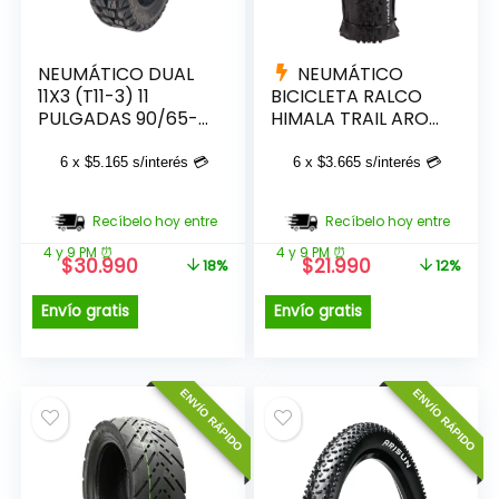
NEUMÁTICO DUAL
NEUMÁTICO
11X3 (T11-3) 11
BICICLETA RALCO
PULGADAS 90/65-
HIMALA TRAIL ARO
6,5 PARA SCOOTER
27.5 X 2.35 KEVLA
TUBELESS TUOVT
6 x
$
5.165
s/interés 💳
6 x
$
3.665
s/interés 💳
50 PSI
Recíbelo hoy entre
Recíbelo hoy entre
4 y 9 PM ⏰
4 y 9 PM ⏰
El
El
El
El
$
30.990
$
21.990
18%
12%
precio
precio
precio
precio
original
actual
original
actual
Envío gratis
Envío gratis
era:
es:
era:
es:
$37.990.
$30.990.
$24.990.
$21.990.
ENVÍO RÁPIDO
ENVÍO RÁPIDO