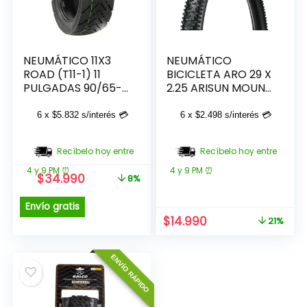
NEUMÁTICO 11X3
NEUMÁTICO
ROAD (T11-1) 11
BICICLETA ARO 29 X
PULGADAS 90/65-
2.25 ARISUN MOUNT
6.5 PARA SCOOTER
COOK
4PR TUBELEES CST
6 x
$
5.832
s/interés 💳
6 x
$
2.498
s/interés 💳
Recíbelo hoy entre
Recíbelo hoy entre
4 y 9 PM ⏰
4 y 9 PM ⏰
El
El
$
34.990
8%
precio
precio
original
actual
Envío gratis
era:
es:
El
El
$
14.990
21%
$37.990.
$34.990.
precio
precio
original
actual
ENVÍO RÁPIDO
era:
es:
$18.990.
$14.990.