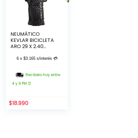
NEUMÁTICO
KEVLAR BICICLETA
ARO 29 X 2.40
VECTOR RALCO
6 x
$
3.165
s/interés 💳
Recíbelo hoy entre
4 y 9 PM ⏰
$
18.990