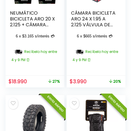
NEUMÁTICO
CÁMARA BICICLETA
BICICLETA ARO 20 X
ARO 24 X 1.95 A
2.125 + CÁMARA
2.125 VÁLVULA DE
BMX
AUTO RALCO
6 x
$
3.165
s/interés 💳
6 x
$
665
s/interés 💳
Recíbelo hoy entre
Recíbelo hoy entre
4 y 9 PM ⏰
4 y 9 PM ⏰
El
El
El
El
$
18.990
$
3.990
27%
20%
precio
precio
precio
precio
original
actual
original
actual
ENVÍO RÁPIDO
ENVÍO RÁPIDO
era:
es:
era:
es:
$25.990.
$18.990.
$4.990.
$3.990.