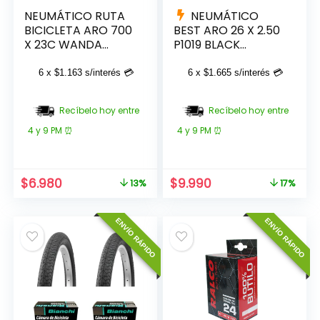
NEUMÁTICO RUTA
NEUMÁTICO
BICICLETA ARO 700
BEST ARO 26 X 2.50
X 23C WANDA
P1019 BLACK
FIREBALL BEST
WANDA
6 x
$
1.163
s/interés 💳
6 x
$
1.665
s/interés 💳
Recíbelo hoy entre
Recíbelo hoy entre
4 y 9 PM ⏰
4 y 9 PM ⏰
El
El
El
El
$
6.980
$
9.990
13%
17%
precio
precio
precio
precio
original
actual
original
actual
ENVÍO RÁPIDO
ENVÍO RÁPIDO
era:
es:
era:
es:
$7.980.
$6.980.
$11.990.
$9.990.