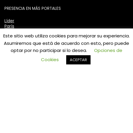
PRESENCIA EN MÁS PORTALES
Líder
París
Ripley
Este sitio web utiliza cookies para mejorar su experiencia.
Mercadolibre
Asumiremos que está de acuerdo con esto, pero puede
optar por no participar si lo desea.
Opciones de
Valoraciones y preguntas recientes
0
Cookies
ACEPTAR
ASIENTO CON TAPA WC ECO OVALADA
TAUMM
★
★
★
★
★
por ANDRES
LLAVE MONOMANDO LAVATORIO
LAVAMANOS MODERN INOXIDABLE TAUMM
★
★
★
★
★
por Ramon Zuñiga