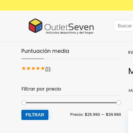
Puntuación media
In
★
★
★
★
★
M
(1)
Filtrar por precio
Mo
Preci
Preci
Precio:
$25.990
—
$39.990
FILTRAR
míni
máxi