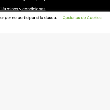
Términos y condiciones
r por no participar si lo desea.
Opciones de Cookies
Cambios y devoluciones
Cotizaciones​