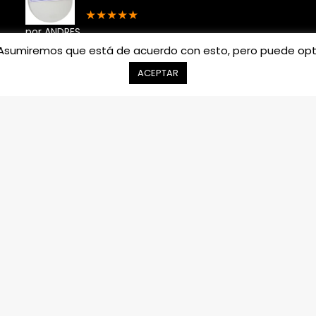
★
★
★
★
★
por ANDRES
a. Asumiremos que está de acuerdo con esto, pero puede opta
LLAVE MONOMANDO LAVATORIO
ACEPTAR
LAVAMANOS MODERN INOXIDABLE
TAUMM
★
★
★
★
★
por Ramon Zuñiga
LLAVE MONOMANDO LAVAMANOS
LAVATORIO COLOMBA TAUMM
★
★
★
★
★
por Ramon Zuñiga
Todos Los Derechos Reservados.