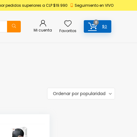
por pedidos superiores a CLP $19.990
Seguimiento en VIVO
0
$
0
Mi cuenta
Favoritos
Ordenar por popularidad