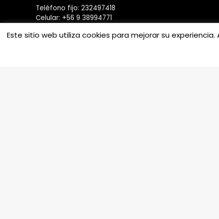
Teléfono fijo: 232497418
Celular: +56 9 38994771
Correo: info@outletseven.cl
Este sitio web utiliza cookies para mejorar su experienci
Horarios de atención:
Lunes a Viernes 9 a 17:30hrs.
Sábado 11 a 15 hrs.
Domingo cerrado.
PRESENCIA EN MÁS PORTALES
Líder
París
Ripley
Mercadolibre
Copyright © 2026 - 2017 Outletseven SPA. Rut 76.946.271-6 . 