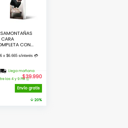
ASAMONTAÑAS
 CARA
OMPLETA CON
LTRO LAVABLE F3F
EGRO
6 x
$
6.665
s/interés 💳
Llega mañana
El
El
$
39.990
tre las 4 y 9 PM ⏰
precio
precio
original
actual
Envío gratis
era:
es:
.
$49.990.
$39.990.
20%