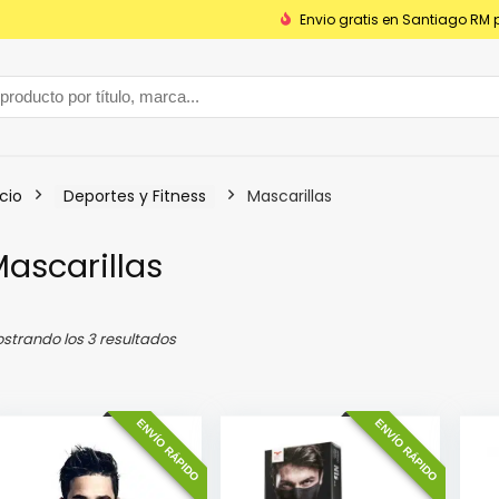
Envio gratis en Santiago RM 
icio
Deportes y Fitness
Mascarillas
ascarillas
Ordenado
strando los 3 resultados
por
popularidad
ENVÍO RÁPIDO
ENVÍO RÁPIDO
o
o
mo
mo