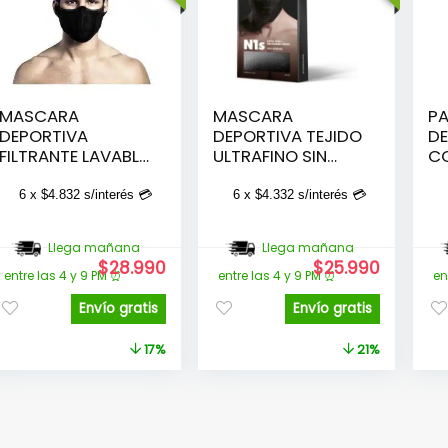
MASCARA
MASCARA
P
DEPORTIVA
DEPORTIVA TEJIDO
DE
FILTRANTE LAVABLE
ULTRAFINO SIN
C
SIN CUELLO F5S E7
CUELLO N1S –
FI
– NEGRA
NEGRA
N
6 x
$
4.832
s/interés 💳
6 x
$
4.332
s/interés 💳
Llega mañana
Llega mañana
El
El
El
El
$
28.990
$
25.990
entre las 4 y 9 PM ⏰
entre las 4 y 9 PM ⏰
en
precio
precio
precio
precio
original
actual
original
actual
Envío gratis
Envío gratis
era:
es:
era:
es:
$34.990.
$28.990.
$32.990.
$25.990
17%
21%