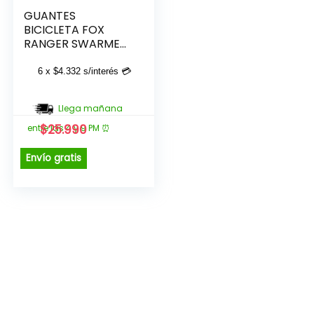
GUANTES
BICICLETA FOX
RANGER SWARMER
VERDE OLIVA
6 x
$
4.332
s/interés 💳
Llega mañana
El
El
$
25.990
entre las 4 y 9 PM ⏰
precio
precio
original
actual
Envío gratis
era:
es:
$29.990.
$25.990.