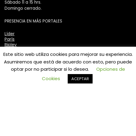
Sábado 11 a 15 hrs.
Domingo cerrado.
PRESENCIA EN MÁS PORTALES
Líder
París
Ripley
Mercadolibre
Este sitio web utiliza cookies para mejorar su experiencia.
Asumiremos que está de acuerdo con esto, pero puede
Valoraciones y preguntas recientes
optar por no participar si lo desea.
Opciones de
0
Cookies
ACEPTAR
ASIENTO CON TAPA WC ECO OVALADA
TAUMM
★
★
★
★
★
por ANDRES
LLAVE MONOMANDO LAVATORIO
LAVAMANOS MODERN INOXIDABLE TAUMM
★
★
★
★
★