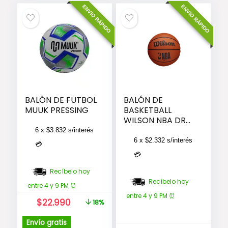
original
actual
ENVÍO RÁPIDO
ENVÍO RÁPIDO
era:
es:
$11.990.
$9.990.
BALÓN DE FUTBOL
BALÓN DE
MUUK PRESSING
BASKETBALL
WILSON NBA DRV
TAMAÑO 3
6 x
$
3.832
s/interés
6 x
$
2.332
s/interés
💳
💳
Recíbelo hoy
Recíbelo hoy
entre 4 y 9 PM ⏰
entre 4 y 9 PM ⏰
El
El
$
22.990
18%
precio
precio
original
actual
Envío gratis