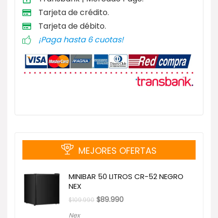
Tarjeta de
crédito.
Tarjeta de débito
.
¡Paga hasta 6 cuotas!
MEJORES OFERTAS
MINIBAR 50 LITROS CR-52 NEGRO
NEX
El
El
$
89.990
$
109.990
precio
precio
original
actual
Nex