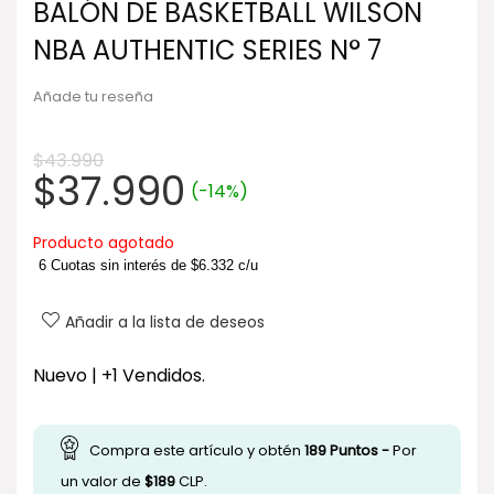
BALÓN DE BASKETBALL WILSON
NBA AUTHENTIC SERIES N° 7
Añade tu reseña
$
43.990
El
El
$
37.990
(-14%)
precio
precio
original
actual
Producto agotado
era:
es:
6 Cuotas sin interés de
$
6.332
c/u
$43.990.
$37.990.
Añadir a la lista de deseos
Nuevo | +1 Vendidos.
Compra este artículo y obtén
189
Puntos -
Por
un valor de
$
189
CLP.