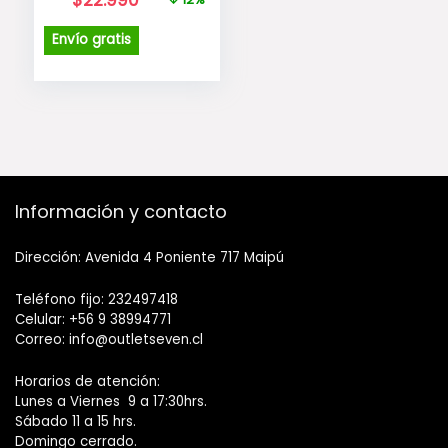
precio
precio
original
actual
Envío gratis
era:
es:
$25.990.
$22.990.
Información y contacto
Dirección: Avenida 4 Poniente 717 Maipú
Teléfono fijo: 232497418
Celular: +56 9 38994771
Correo: info@outletseven.cl
Horarios de atención:
Lunes a Viernes 9 a 17:30hrs.
Sábado 11 a 15 hrs.
Domingo cerrado.