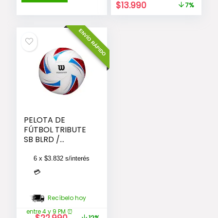
era:
es:
El
El
$
13.990
7%
$27.990.
$22.990.
precio
precio
original
actual
ENVÍO RÁPIDO
era:
es:
$14.990.
$13.990.
PELOTA DE
FÚTBOL TRIBUTE
SB BLRD /
TAMAÑO 5
6 x
$
3.832
s/interés
💳
Recíbelo hoy
entre 4 y 9 PM ⏰
El
El
$
22.990
12%