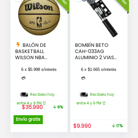
BALÓN DE
BOMBÍN BETO
BASKETBALL
CAH-033AG
WILSON NBA
ALUMINIO 2 VIAS
GOLD EDITION
DISPLAY
SZ7
6 x
$
5.998
s/interés
6 x
$
1.665
s/interés
💳
💳
Recíbelo hoy
Recíbelo hoy
entre 4 y 9 PM ⏰
entre 4 y 9 PM ⏰
El
El
$
35.990
8%
precio
precio
original
actual
Envío gratis
era:
es:
El
El
$
9.990
17%
$38.990.
$35.990.
precio
precio