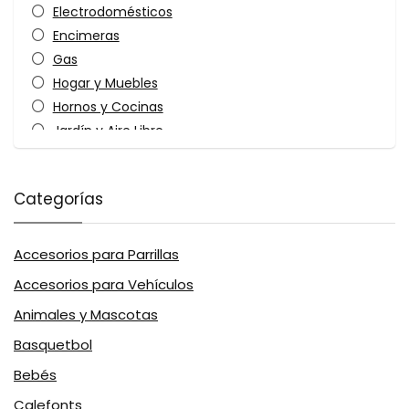
Electrodomésticos
Encimeras
Gas
Hogar y Muebles
Hornos y Cocinas
Jardín y Aire Libre
Jardín y Aire LibreHornos
Kits Parrilleros
Categorías
Parrillas y Accesorios
All categories
Accesorios para Parrillas
Accesorios para Vehículos
Animales y Mascotas
Basquetbol
Bebés
Calefonts