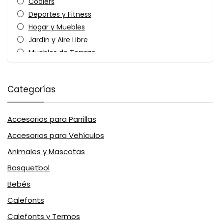
Coolers
Deportes y Fitness
Hogar y Muebles
Jardín y Aire Libre
Muebles de Terraza
Muebles para el Hogar
Recipientes Térmicos
Categorías
Sillas, Sillones y Taburetes
Web
All categories
Accesorios para Parrillas
Accesorios para Vehículos
Animales y Mascotas
Basquetbol
Bebés
Calefonts
Calefonts y Termos