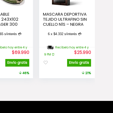
LABLE
MASCARA DEPORTIVA
 243X102
TEJIDO ULTRAFINO SIN
GER 300
CUELLO N1S – NEGRA
65
s/interés 💳
6 x
$
4.332
s/interés 💳
belo hoy entre 4 y
Recíbelo hoy entre 4 y
El
El
El
El
$
69.990
$
25.990
9 PM ⏰
precio
precio
precio
precio
original
actual
original
actual
Envío gratis
Envío gratis
era:
es:
era:
es:
$128.990.
$69.990.
$32.990.
$25.990.
46%
21%