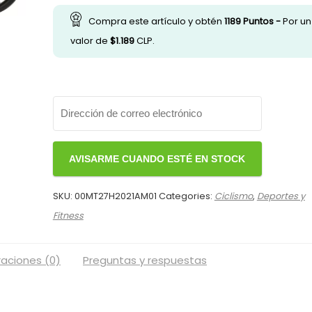
original
actual
era:
es:
Compra este artículo y obtén
1189
Puntos -
Por un
$257.990.
$237.990.
valor de
$
1.189
CLP.
SKU:
00MT27H2021AM01
Categories:
Ciclismo
,
Deportes y
Fitness
raciones (0)
Preguntas y respuestas