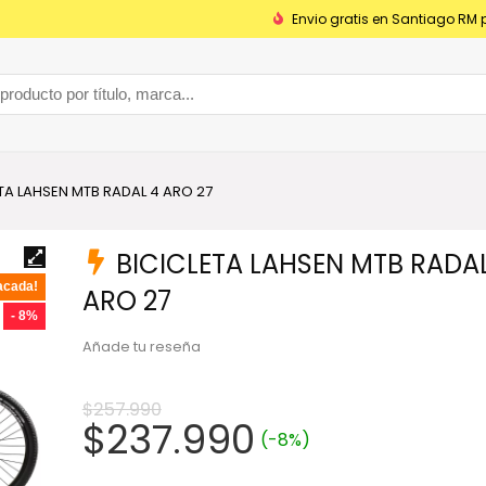
Envio gratis en Santiago RM 
TA LAHSEN MTB RADAL 4 ARO 27
BICICLETA LAHSEN MTB RADAL
acada!
ARO 27
- 8%
Añade tu reseña
$
257.990
El
El
$
237.990
(-8%)
precio
precio