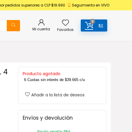
por pedidos superiores a CLP $19.990
Seguimiento en VIVO
0
$
0
Mi cuenta
Favoritos
 4
Producto agotado
6 Cuotas sin interés de
$
39.665
c/u
Añadir a la lista de deseos
Envíos y devolución
Envío gratis RM