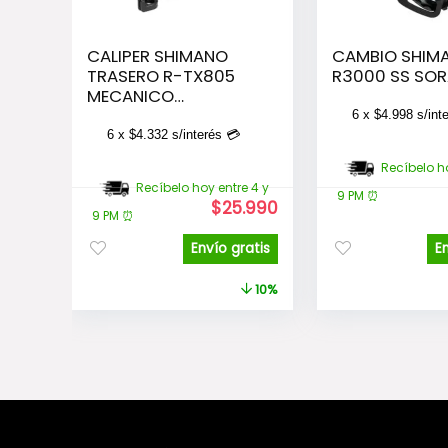
CALIPER SHIMANO
CAMBIO SHIM
TRASERO R-TX805
R3000 SS SOR
MECANICO
C/ADAPTADOR
6 x
$
4.998
s/int
6 x
$
4.332
s/interés 💳
Recíbelo ho
Recíbelo hoy entre 4 y
9 PM ⏰
El
El
$
25.990
9 PM ⏰
precio
precio
original
actual
Envío gratis
E
era:
es:
$28.990.
$25.990.
10%