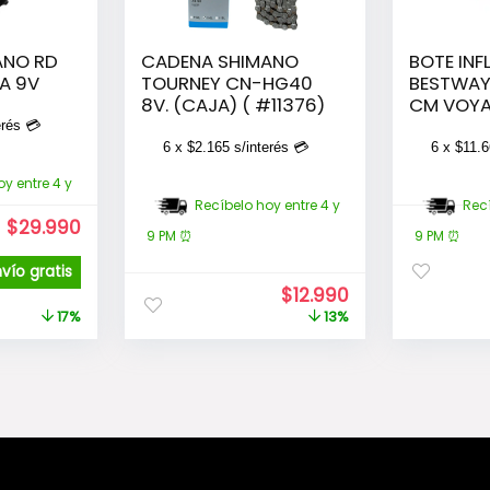
ANO RD
CADENA SHIMANO
BOTE INF
A 9V
TOURNEY CN-HG40
BESTWAY
8V. (CAJA) ( #11376)
CM VOYA
erés 💳
6 x
$
2.165
s/interés 💳
6 x
$
11.6
y entre 4 y
Recíbelo hoy entre 4 y
Recí
El
El
$
29.990
9 PM ⏰
9 PM ⏰
precio
precio
original
actual
nvío gratis
era:
es:
El
El
$
12.990
$35.990.
$29.990.
precio
precio
17%
13%
original
actual
era:
es:
$14.990.
$12.990.