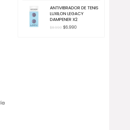
ANTIVIBRADOR DE TENIS
LUXILON LEGACY
DAMPENER X2
El
El
$
6.990
$
8.990
precio
precio
original
actual
era:
es:
$8.990.
$6.990.
tía