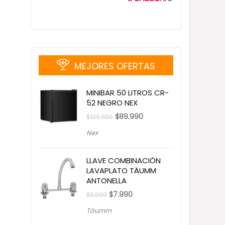
MEJORES OFERTAS
MINIBAR 50 LITROS CR-
52 NEGRO NEX
El
El
$
89.990
$
109.990
precio
precio
original
actual
Nex
era:
es:
$109.990.
$89.990.
LLAVE COMBINACIÓN
LAVAPLATO TÄUMM
ANTONELLA
El
El
$
7.990
$
8.990
precio
precio
original
actual
Täumm
era:
es:
$8.990.
$7.990.