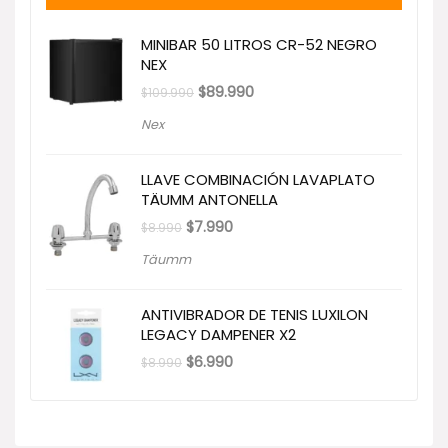
MINIBAR 50 LITROS CR-52 NEGRO
NEX
El
El
$
89.990
$
109.990
precio
precio
original
actual
Nex
era:
es:
$109.990.
$89.990.
LLAVE COMBINACIÓN LAVAPLATO
TÄUMM ANTONELLA
El
El
$
7.990
$
8.990
precio
precio
original
actual
Täumm
era:
es:
$8.990.
$7.990.
ANTIVIBRADOR DE TENIS LUXILON
LEGACY DAMPENER X2
El
El
$
6.990
$
8.990
precio
precio
original
actual
era:
es:
$8.990.
$6.990.