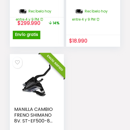
Recíbelo hoy
Recíbelo hoy
entre 4 y 9 PM ⏰
entre 4 y 9 PM ⏰
El
El
$
299.990
14%
precio
precio
original
actual
Envío gratis
era:
es:
$
18.990
$349.990.
$299.990.
ENVÍO RÁPIDO
MANILLA CAMBIO
FRENO SHIMANO
8V. ST-EF500-8R,
DER. TRAS. RIG