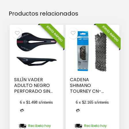
Productos relacionados
ENVÍO RÁPIDO
ENVÍO RÁPIDO
SILLÍN VADER
CADENA
ADULTO NEGRO
SHIMANO
PERFORADO SIN
TOURNEY CN-
CARRO
HG40 8V. (CAJA)
( #11376)
6 x
$
1.498
s/interés
6 x
$
2.165
s/interés
💳
💳
Recíbelo hoy
Recíbelo hoy