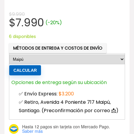
$
9.990
El
El
$
7.990
(-20%)
precio
precio
original
actual
6 disponibles
era:
es:
MÉTODOS DE ENTREGA Y COSTOS DE ENVÍO
$9.990.
$7.990.
CALCULAR
Opciones de entrega según su ubicación
✅ Envío Express:
$
3.200
✅ Retiro, Avenida 4 Poniente 717 Maipú,
Santiago. (Preconfirmación por correo 📩)
Hasta 12 pagos sin tarjeta
con Mercado Pago.
Saber más