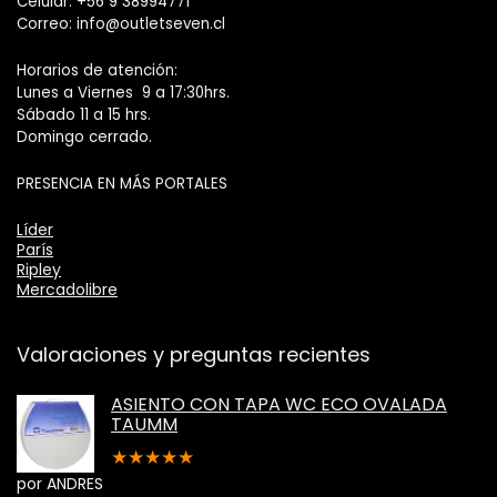
Celular: +56 9 38994771
Correo: info@outletseven.cl
Horarios de atención:
Lunes a Viernes 9 a 17:30hrs.
Sábado 11 a 15 hrs.
Domingo cerrado.
PRESENCIA EN MÁS PORTALES
Líder
París
Ripley
Mercadolibre
Valoraciones y preguntas recientes
ASIENTO CON TAPA WC ECO OVALADA
TAUMM
★
★
★
★
★
por ANDRES