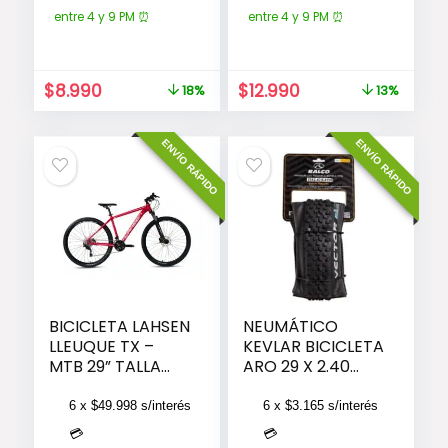
entre 4 y 9 PM ⏰
entre 4 y 9 PM ⏰
El
El
El
El
$
8.990
$
12.990
18%
13%
precio
precio
precio
precio
original
actual
original
actual
ENVÍO RÁPIDO
ENVÍO RÁPIDO
era:
es:
era:
es:
$10.990.
$8.990.
$14.990.
$12.990.
BICICLETA LAHSEN
NEUMÁTICO
LLEUQUE TX –
KEVLAR BICICLETA
MTB 29” TALLA
ARO 29 X 2.40
18.5/L
VECTOR RALCO
6 x
$
49.998
s/interés
6 x
$
3.165
s/interés
💳
💳