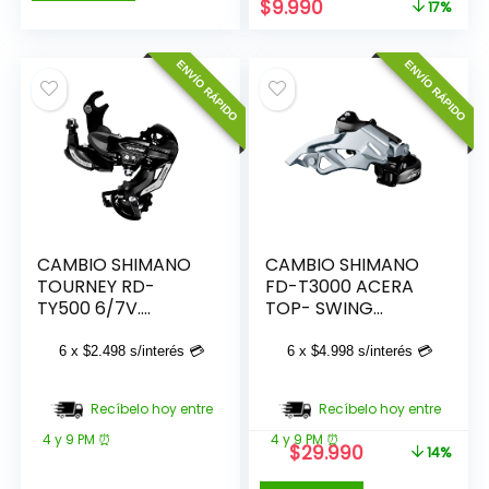
era:
es:
El
El
$
9.990
17%
$35.990.
$29.990.
precio
precio
original
actual
ENVÍO RÁPIDO
ENVÍO RÁPIDO
era:
es:
$11.990.
$9.990.
CAMBIO SHIMANO
CAMBIO SHIMANO
TOURNEY RD-
FD-T3000 ACERA
TY500 6/7V.
TOP- SWING
W/RIVETED
EFDT3000TSX6
ADAPTER (ROAD
6 x
$
2.498
s/interés 💳
6 x
$
4.998
s/interés 💳
TYPE) ERDTY500B
Recíbelo hoy entre
Recíbelo hoy entre
4 y 9 PM ⏰
4 y 9 PM ⏰
El
El
$
29.990
14%
precio
precio