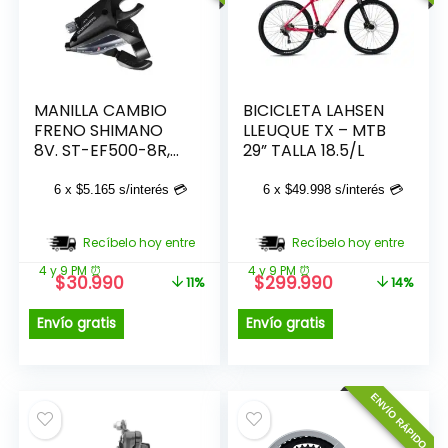
MANILLA CAMBIO
BICICLETA LAHSEN
FRENO SHIMANO
LLEUQUE TX – MTB
8V. ST-EF500-8R,
29” TALLA 18.5/L
DER. TRAS. RIG
6 x
$
5.165
s/interés 💳
6 x
$
49.998
s/interés 💳
Recíbelo hoy entre
Recíbelo hoy entre
4 y 9 PM ⏰
4 y 9 PM ⏰
El
El
El
El
$
30.990
$
299.990
11%
14%
precio
precio
precio
precio
original
actual
original
actual
Envío gratis
Envío gratis
era:
es:
era:
es:
$34.990.
$30.990.
$349.990.
$299.990.
ENVÍO RÁPIDO