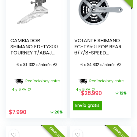
CAMBIADOR
VOLANTE SHIMANO
SHIMANO FD-TY300
FC-TY501 FOR REAR
TOURNEY T/ABAJO
6/7/8-SPEED
31.8MM
170MM 48X38X28T
6 x
$
1.332
s/interés 💳
6 x
$
4.832
s/interés 💳
Recíbelo hoy entre
Recíbelo hoy entre
4 y 9 PM ⏰
4 y 9 PM ⏰
El
El
$
28.990
12%
precio
precio
original
actual
Envío gratis
era:
es:
El
El
$
7.990
20%
$32.990.
$28.990.
precio
precio
original
actual
ENVÍO RÁPIDO
ENVÍO RÁPIDO
era:
es:
$9.990.
$7.990.