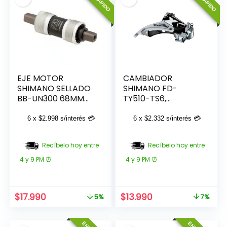
EJE MOTOR
CAMBIADOR
SHIMANO SELLADO
SHIMANO FD-
BB-UN300 68MM
TY510-TS6,
122.5MM
TOURNEY,31.8MM
EFDTY510TSX6
6 x
$
2.998
s/interés 💳
6 x
$
2.332
s/interés 💳
Recíbelo hoy entre
Recíbelo hoy entre
4 y 9 PM ⏰
4 y 9 PM ⏰
El
El
El
El
$
17.990
$
13.990
5%
7%
precio
precio
precio
precio
original
actual
original
actual