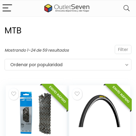
MTB
Filter
Ordenado
Mostrando 1–24 de 59 resultados
por
Ordenar por popularidad
popularidad
cio
cio
nimo
ximo
ENVÍO RÁPIDO
ENVÍO RÁPIDO