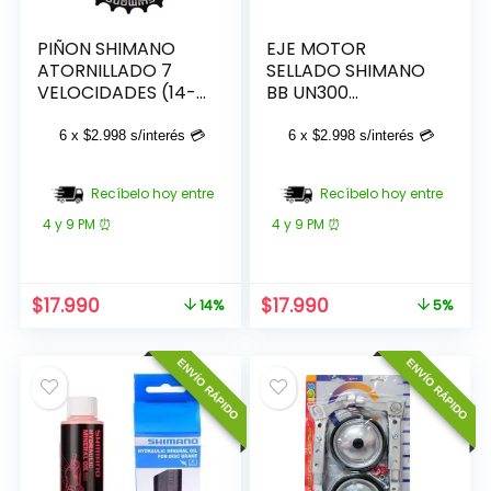
PIÑON SHIMANO
EJE MOTOR
ATORNILLADO 7
SELLADO SHIMANO
VELOCIDADES (14-
BB UN300
28)
122X68MM
6 x
$
2.998
s/interés 💳
6 x
$
2.998
s/interés 💳
Recíbelo hoy entre
Recíbelo hoy entre
4 y 9 PM ⏰
4 y 9 PM ⏰
El
El
El
El
$
17.990
$
17.990
14%
5%
precio
precio
precio
precio
original
actual
original
actual
ENVÍO RÁPIDO
ENVÍO RÁPIDO
era:
es:
era:
es:
$20.990.
$17.990.
$18.990.
$17.990.