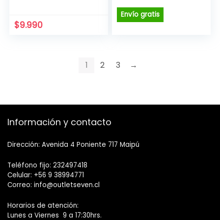
precio
precio
original
actual
Envío gratis
era:
es:
$
9.990
$48.990.
$41.990.
1
2
3
→
Información y contacto
Dirección: Avenida 4 Poniente 717 Maipú
Teléfono fijo: 232497418
Celular: +56 9 38994771
Correo: info@outletseven.cl
Horarios de atención:
Lunes a Viernes 9 a 17:30hrs.