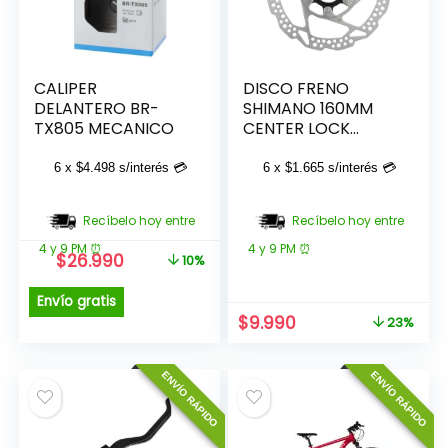
CALIPER
DISCO FRENO
DELANTERO BR-
SHIMANO 160MM
TX805 MECANICO
CENTER LOCK
DEORE SM-RT54
ROTOR
6 x
$
4.498
s/interés 💳
6 x
$
1.665
s/interés 💳
Recíbelo hoy entre
Recíbelo hoy entre
4 y 9 PM ⏰
4 y 9 PM ⏰
El
El
$
26.990
10%
precio
precio
original
actual
Envío gratis
era:
es:
El
El
$
9.990
23%
$29.990.
$26.990.
precio
precio
original
actual
ENVÍO RÁPIDO
ENVÍO RÁPIDO
era:
es:
$12.990.
$9.990.