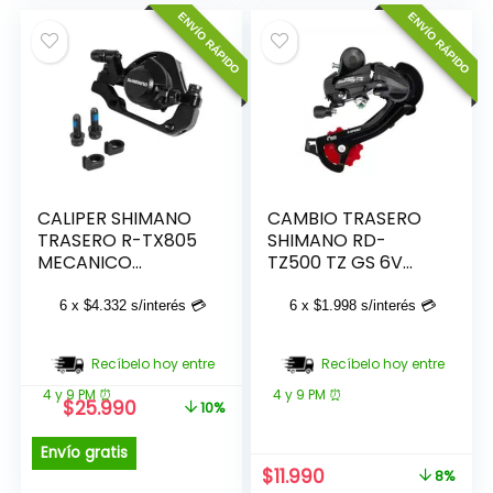
ENVÍO RÁPIDO
ENVÍO RÁPIDO
CALIPER SHIMANO
CAMBIO TRASERO
TRASERO R-TX805
SHIMANO RD-
MECANICO
TZ500 TZ GS 6V
C/ADAPTADOR
APERNAR
6 x
$
4.332
s/interés 💳
6 x
$
1.998
s/interés 💳
Recíbelo hoy entre
Recíbelo hoy entre
4 y 9 PM ⏰
4 y 9 PM ⏰
El
El
$
25.990
10%
precio
precio
original
actual
Envío gratis
era:
es:
El
El
$
11.990
8%