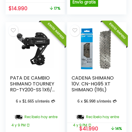
original
actual
Envío gratis
era:
es:
El
El
$
14.990
17%
$34.990.
$29.990.
precio
precio
original
actual
ENVÍO RÁPIDO
ENVÍO RÁPIDO
era:
es:
$17.990.
$14.990.
PATA DE CAMBIO
CADENA SHIMANO
SHIMANO TOURNEY
10V. CN-HG95 XT
RD-TY200-SS 1X6/7
SHIMANO (116L)
VELOCIDADES
6 x
$
1.665
s/interés 💳
6 x
$
6.998
s/interés 💳
Recíbelo hoy entre
Recíbelo hoy entre
4 y 9 PM ⏰
4 y 9 PM ⏰
El
El
$
41.990
14%