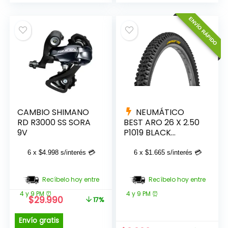
$28.990.
$25.990.
precio
precio
original
actual
ENVÍO RÁPIDO
era:
es:
$12.990.
$11.990.
CAMBIO SHIMANO
NEUMÁTICO
RD R3000 SS SORA
BEST ARO 26 X 2.50
9V
P1019 BLACK
WANDA
6 x
$
4.998
s/interés 💳
6 x
$
1.665
s/interés 💳
Recíbelo hoy entre
Recíbelo hoy entre
4 y 9 PM ⏰
4 y 9 PM ⏰
El
El
$
29.990
17%
precio
precio
original
actual
Envío gratis