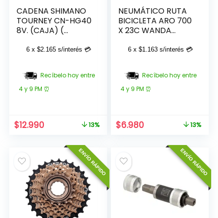
CADENA SHIMANO
NEUMÁTICO RUTA
TOURNEY CN-HG40
BICICLETA ARO 700
8V. (CAJA) (
X 23C WANDA
#11376)
FIREBALL BEST
6 x
$
2.165
s/interés 💳
6 x
$
1.163
s/interés 💳
Recíbelo hoy entre
Recíbelo hoy entre
4 y 9 PM ⏰
4 y 9 PM ⏰
El
El
El
El
$
12.990
$
6.980
13%
13%
precio
precio
precio
precio
original
actual
original
actual
ENVÍO RÁPIDO
ENVÍO RÁPIDO
era:
es:
era:
es:
$14.990.
$12.990.
$7.980.
$6.980.