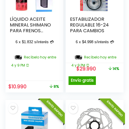
LÍQUIDO ACEITE
ESTABILIZADOR
MINERAL SHIMANO
REGULABLE 16-24
PARA FRENOS
PARA CAMBIOS
HIDRAULICOS 100ML
6 x
$
1.832
s/interés 💳
6 x
$
4.998
s/interés 💳
Recíbelo hoy entre
Recíbelo hoy entre
4 y 9 PM ⏰
4 y 9 PM ⏰
El
El
$
29.990
14%
precio
precio
original
actual
Envío gratis
era:
es:
El
El
$
10.990
8%
$34.990.
$29.990.
precio
precio
original
actual
ENVÍO RÁPIDO
ENVÍO RÁPIDO
era:
es:
$11.990.
$10.990.