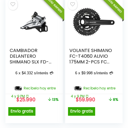
ENVÍO RÁPIDO
ENVÍO RÁPIDO
era:
es:
era:
es:
$18.990.
$17.990.
$14.990.
$13.990.
CAMBIADOR
VOLANTE SHIMANO
DELANTERO
FC-T4060 ALIVIO
SHIMANO SLX FD-
175MM 2-PCS FC
M7025-E SLX F
48X36X26T W/O
CG
6 x
$
4.332
s/interés 💳
6 x
$
9.998
s/interés 💳
Recíbelo hoy entre
Recíbelo hoy entre
4 y 9 PM ⏰
4 y 9 PM ⏰
El
El
El
El
$
25.990
$
59.990
13%
8%
precio
precio
precio
precio
original
actual
original
actual
Envío gratis
Envío gratis
era:
es:
era:
es:
$29.990.
$25.990.
$64.990.
$59.990.