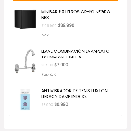
MINIBAR 50 LITROS CR-52 NEGRO
NEX
El
El
$
89.990
$
109.990
precio
precio
original
actual
Nex
era:
es:
$109.990.
$89.990.
LLAVE COMBINACIÓN LAVAPLATO
TÄUMM ANTONELLA
El
El
$
7.990
$
8.990
precio
precio
original
actual
Täumm
era:
es:
$8.990.
$7.990.
ANTIVIBRADOR DE TENIS LUXILON
LEGACY DAMPENER X2
El
El
$
6.990
$
8.990
precio
precio
original
actual
era:
es:
$8.990.
$6.990.