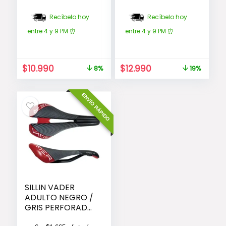
Recíbelo hoy
Recíbelo hoy
entre 4 y 9 PM ⏰
entre 4 y 9 PM ⏰
El
El
El
El
$
10.990
$
12.990
8%
19%
precio
precio
precio
precio
original
actual
original
actual
ENVÍO RÁPIDO
era:
es:
era:
es:
$11.990.
$10.990.
$15.990.
$12.990.
SILLIN VADER
ADULTO NEGRO /
GRIS PERFORADO
SIN CARRO VD1139