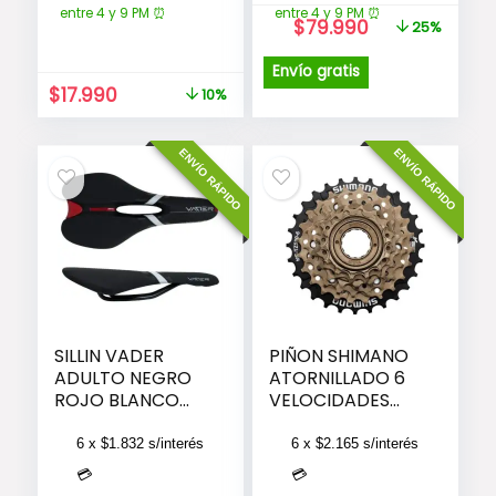
entre 4 y 9 PM ⏰
entre 4 y 9 PM ⏰
El
El
$
79.990
25%
precio
precio
original
actual
Envío gratis
era:
es:
El
El
$
17.990
10%
$105.990.
$79.990.
precio
precio
original
actual
ENVÍO RÁPIDO
ENVÍO RÁPIDO
era:
es:
$19.989.
$17.990.
SILLIN VADER
PIÑON SHIMANO
ADULTO NEGRO
ATORNILLADO 6
ROJO BLANCO
VELOCIDADES
PERFORADO SIN
(14-28)
CARRO VD
6 x
$
1.832
s/interés
6 x
$
2.165
s/interés
💳
💳