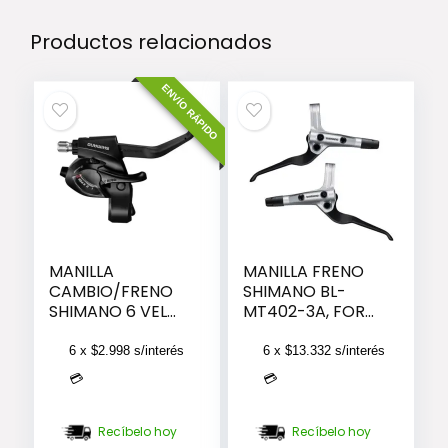
Productos relacionados
ENVÍO RÁPIDO
MANILLA
MANILLA FRENO
CAMBIO/FRENO
SHIMANO BL-
SHIMANO 6 VEL
MT402-3A, FOR
DERECHA
HYDRAULIC DISC
BRAKE, W/SM-
6 x
$
2.998
s/interés
6 x
$
13.332
s/interés
BH59-JK
💳
💳
1000/1700MM
(BLACK), OIL 5
Recíbelo hoy
Recíbelo hoy