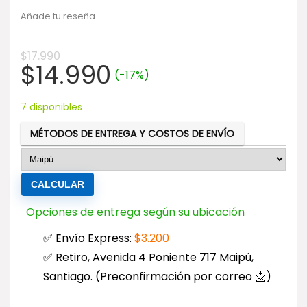
Añade tu reseña
$
17.990
El
El
$
14.990
(-17%)
precio
precio
original
actual
7 disponibles
era:
es:
MÉTODOS DE ENTREGA Y COSTOS DE ENVÍO
$17.990.
$14.990.
CALCULAR
Opciones de entrega según su ubicación
✅ Envío Express:
$
3.200
✅ Retiro, Avenida 4 Poniente 717 Maipú,
Santiago. (Preconfirmación por correo 📩)