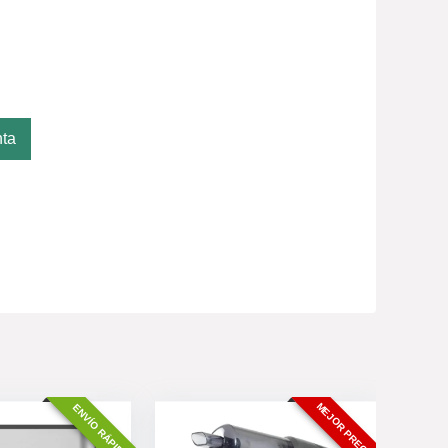
nta
MEJOR PRECIO
ENVÍO RÁPIDO