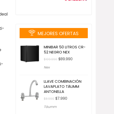
deal
ti-
MEJORES OFERTAS
MINIBAR 50 LITROS CR-
e
52 NEGRO NEX
El
El
$
89.990
$
109.990
precio
precio
i-
original
actual
Nex
era:
es:
$109.990.
$89.990.
LLAVE COMBINACIÓN
LAVAPLATO TÄUMM
ANTONELLA
El
El
$
7.990
$
8.990
precio
precio
original
actual
Täumm
era:
es:
$8.990.
$7.990.