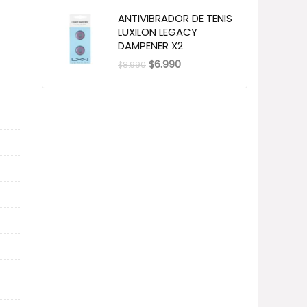
ANTIVIBRADOR DE TENIS
LUXILON LEGACY
DAMPENER X2
El
El
$
6.990
$
8.990
precio
precio
original
actual
era:
es:
$8.990.
$6.990.