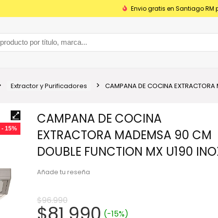
Envio gratis en Santiago RM 
Extractor y Purificadores
CAMPANA DE COCINA EXTRACTORA M
CAMPANA DE COCINA
- 15%
EXTRACTORA MADEMSA 90 CM
DOUBLE FUNCTION MX U190 INO
Añade tu reseña
$
96.990
El
El
$
81.990
(-15%)