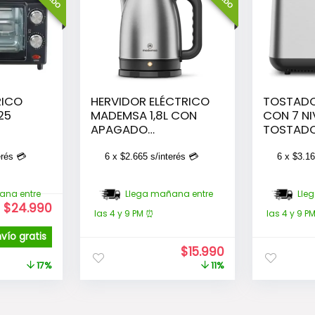
RICO
HERVIDOR ELÉCTRICO
TOSTAD
25
MADEMSA 1,8L CON
CON 7 NI
APAGADO
TOSTADO
AUTOMÁTICO MEK10
FUNCION
ACERO INOXIDABLE
MTS25 A
erés 💳
6 x
$
2.665
s/interés 💳
6 x
$
3.1
INOXIDAB
ana entre
Llega mañana entre
Lle
El
El
$
24.990
las 4 y 9 PM ⏰
las 4 y 9 P
precio
precio
original
actual
nvío gratis
era:
es:
El
El
$
15.990
$29.990.
$24.990.
precio
precio
17%
11%
original
actual
era:
es:
$17.990.
$15.990.