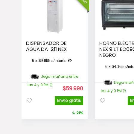
DISPENSADOR DE
HORNO ELÉCT
AGUA DA-211 NEX
NEX 9 LT EO09
NEGRO
6 x
$
9.998
s/interés 💳
6 x
$
4.165
s/int
Llega mañana entre
Llega mañ
las 4 y 9 PM ⏰
El
El
$
59.990
las 4 y 9 PM ⏰
precio
precio
original
actual
Envío gratis
E
era:
es:
$75.990.
$59.990.
21%