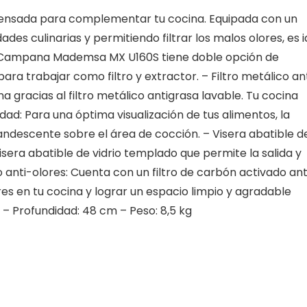
nsada para complementar tu cocina. Equipada con un
des culinarias y permitiendo filtrar los malos olores, es i
Tu Campana Mademsa MX U160S tiene doble opción de
ra trabajar como filtro y extractor. – Filtro metálico an
 gracias al filtro metálico antigrasa lavable. Tu cocina
lidad: Para una óptima visualización de tus alimentos, la
ndescente sobre el área de cocción. – Visera abatible d
visera abatible de vidrio templado que permite la salida y
do anti-olores: Cuenta con un filtro de carbón activado ant
res en tu cocina y lograr un espacio limpio y agradable
 – Profundidad: 48 cm – Peso: 8,5 kg