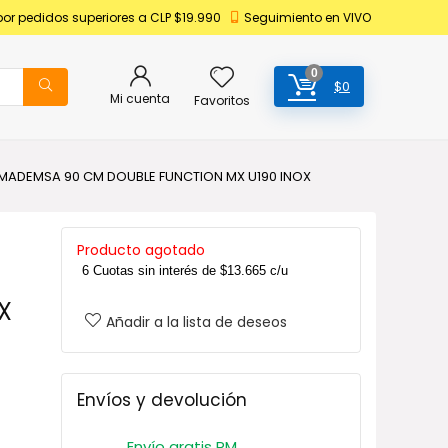
por pedidos superiores a CLP $19.990
Seguimiento en VIVO
0
$
0
Mi cuenta
Favoritos
ADEMSA 90 CM DOUBLE FUNCTION MX U190 INOX
Producto agotado
6 Cuotas sin interés de
$
13.665
c/u
X
Añadir a la lista de deseos
Envíos y devolución
Envío gratis RM