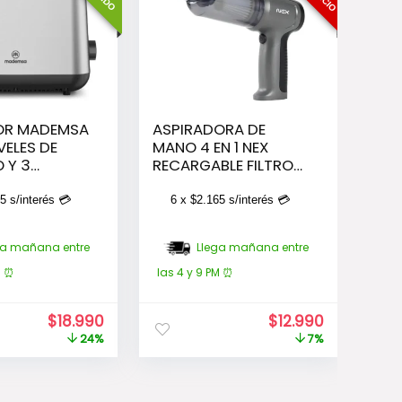
OR MADEMSA
ASPIRADORA DE
VELES DE
MANO 4 EN 1 NEX
 Y 3
RECARGABLE FILTRO
ES 800W
40WATTS NEX COLOR
CERO
GRIS OSCURO
65
s/interés 💳
6 x
$
2.165
s/interés 💳
LE
ga mañana entre
Llega mañana entre
M ⏰
las 4 y 9 PM ⏰
El
El
El
El
$
18.990
$
12.990
precio
precio
precio
precio
24%
7%
original
actual
original
actual
era:
es:
era:
es:
$24.990.
$18.990.
$13.990.
$12.990.