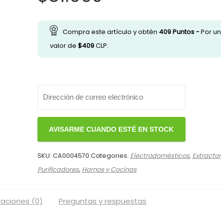
precio
precio
original
actual
era:
es:
Compra este artículo y obtén
409
Puntos -
Por un
$96.990.
$81.990.
valor de
$
409
CLP.
SKU:
CA0004570
Categories:
Electrodomésticos
,
Extractor
Purificadores
,
Hornos y Cocinas
raciones (0)
Preguntas y respuestas