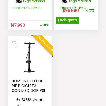
Llega mañana
Llega mañana
entre las 4 y 9 PM ⏰
entre las 4 y 9 PM ⏰
El
El
$
99.990
17%
precio
precio
original
actual
Envío gratis
era:
es:
El
El
$
17.990
18%
$119.990.
$99.990.
precio
precio
original
actual
PRECIO AL MAYOR
era:
es:
$21.990.
$17.990.
BOMBIN BETO DE
PIE BICICLETA
CON MEDIDOR PSI
6 x
$
3.332
s/interés