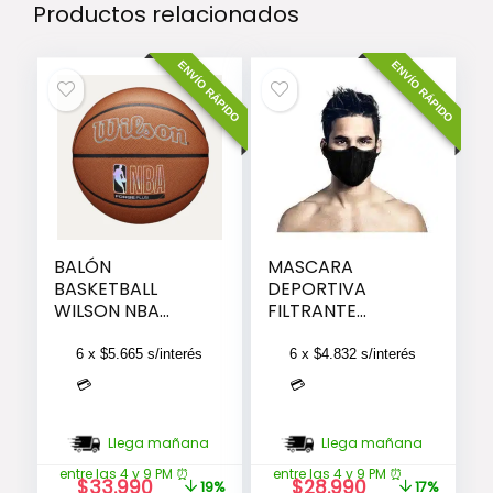
Productos relacionados
ENVÍO RÁPIDO
ENVÍO RÁPIDO
BALÓN
MASCARA
BASKETBALL
DEPORTIVA
WILSON NBA
FILTRANTE
FORGE PLUS BSKT
LAVABLE SIN
CUELLO F5S E7 –
6 x
$
5.665
s/interés
6 x
$
4.832
s/interés
NEGRA
💳
💳
Llega mañana
Llega mañana
entre las 4 y 9 PM ⏰
entre las 4 y 9 PM ⏰
El
El
El
El
$
33.990
$
28.990
19%
17%