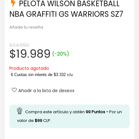
PELOTA WILSON BASKETBALL
NBA GRAFFITI GS WARRIORS SZ7
Añade tu reseña
$
24.990
El
El
$
19.989
(-20%)
precio
precio
original
actual
Producto agotado
era:
es:
6 Cuotas sin interés de
$
3.332
c/u
$24.990.
$19.989.
Añadir a la lista de deseos
Compra este artículo y obtén
99
Puntos -
Por un
valor de
$
99
CLP.