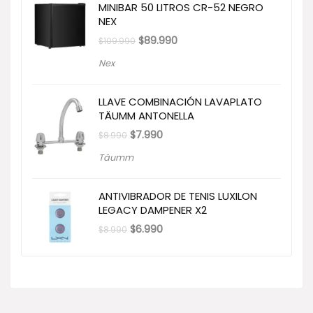
MINIBAR 50 LITROS CR-52 NEGRO
NEX
El
El
$
89.990
$
109.990
precio
precio
original
actual
Nex
era:
es:
$109.990.
$89.990.
LLAVE COMBINACIÓN LAVAPLATO
TÄUMM ANTONELLA
El
El
$
7.990
$
8.990
precio
precio
original
actual
Täumm
era:
es:
$8.990.
$7.990.
ANTIVIBRADOR DE TENIS LUXILON
LEGACY DAMPENER X2
El
El
$
6.990
$
8.990
precio
precio
original
actual
era:
es:
$8.990.
$6.990.