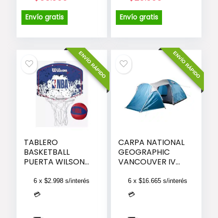
precio
precio
precio
precio
original
actual
original
actual
Envío gratis
Envío gratis
era:
es:
era:
es:
$41.990.
$33.990.
$34.990.
$28.990.
ENVÍO RÁPIDO
ENVÍO RÁPIDO
TABLERO
CARPA NATIONAL
BASKETBALL
GEOGRAPHIC
PUERTA WILSON
VANCOUVER IV
MINI 28,5X24 CM
CNG415 4
AZUL
PERSONAS
6 x
$
2.998
s/interés
6 x
$
16.665
s/interés
💳
💳