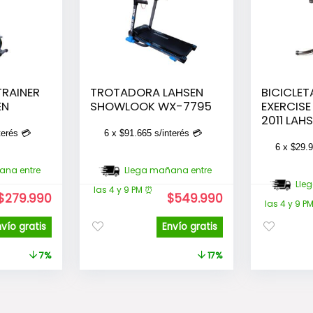
TRAINER
TROTADORA LAHSEN
BICICLE
EN
SHOWLOOK WX-7795
EXERCISE
2011 LAH
terés 💳
6 x
$
91.665
s/interés 💳
6 x
$
29.
ana entre
Llega mañana entre
Lle
las 4 y 9 PM ⏰
El
El
El
El
$
279.990
$
549.990
las 4 y 9 P
precio
precio
precio
precio
original
actual
original
actual
nvío gratis
Envío gratis
era:
es:
era:
es:
$299.990.
$279.990.
$659.990.
$549.990.
7%
17%