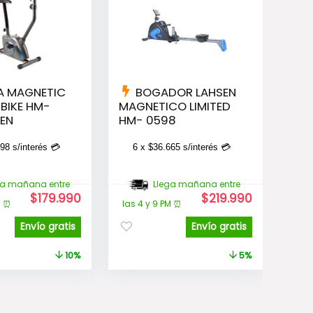
TA MAGNETIC
BOGADOR LAHSEN
 BIKE HM-
MAGNETICO LIMITED
SEN
HM- 0598
998
s/interés 💳
6 x
$
36.665
s/interés 💳
ga mañana entre
Llega mañana entre
El
El
El
El
$
179.990
$
219.990
M ⏰
las 4 y 9 PM ⏰
precio
precio
precio
precio
original
actual
original
actual
Envío gratis
Envío gratis
era:
es:
era:
es:
$199.990.
$179.990.
$230.990.
$219.990.
10%
5%