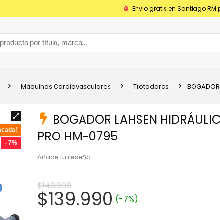
Envio gratis en Santiago RM 
Máquinas Cardiovasculares
Trotadoras
BOGADOR 
BOGADOR LAHSEN HIDRÁULI
acada!
PRO HM-0795
- 7%
Añade tu reseña
$
149.990
El
El
$
139.990
(-7%)
precio
precio