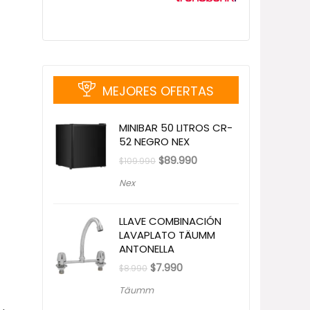
MEJORES OFERTAS
MINIBAR 50 LITROS CR-
52 NEGRO NEX
El
El
$
89.990
$
109.990
precio
precio
original
actual
Nex
era:
es:
$109.990.
$89.990.
LLAVE COMBINACIÓN
LAVAPLATO TÄUMM
ANTONELLA
El
El
$
7.990
$
8.990
precio
precio
original
actual
Täumm
era:
es:
$8.990.
$7.990.