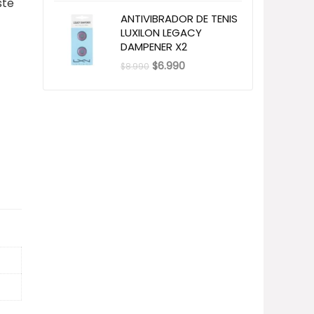
ste
ANTIVIBRADOR DE TENIS
LUXILON LEGACY
DAMPENER X2
El
El
$
6.990
$
8.990
precio
precio
original
actual
era:
es:
$8.990.
$6.990.