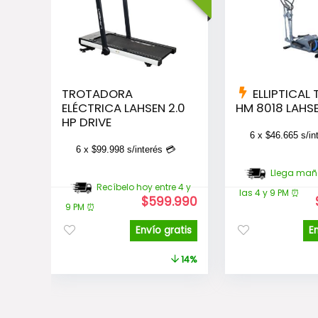
TROTADORA
ELLIPTICAL 
ELÉCTRICA LAHSEN 2.0
HM 8018 LAHS
HP DRIVE
6 x
$
46.665
s/in
6 x
$
99.998
s/interés 💳
Llega mañ
Recíbelo hoy entre 4 y
las 4 y 9 PM ⏰
El
El
$
599.990
9 PM ⏰
precio
precio
original
actual
Envío gratis
E
era:
es:
$699.990.
$599.990.
14%