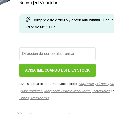
original
actual
Nuevo | +1 Vendidos.
era:
es:
$149.990.
$139.990.
Compra este artículo y obtén
699
Puntos -
Por un
valor de
$
699
CLP.
SKU:
0101BOHIB2021AZ01
Categories:
Deportes y Fitness
,
Fi
y Musculación
,
Máquinas Cardiovasculares
,
Trotadoras
T
Fitnes
,
Trotadoras