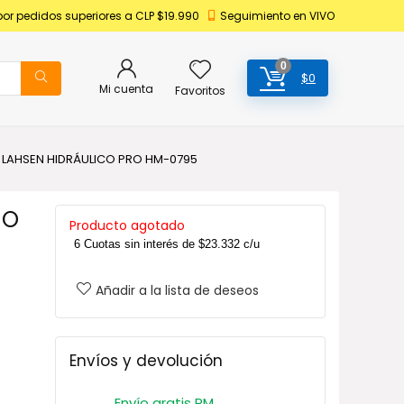
por pedidos superiores a CLP $19.990
Seguimiento en VIVO
0
$
0
Mi cuenta
Favoritos
LAHSEN HIDRÁULICO PRO HM-0795
CO
Producto agotado
6 Cuotas sin interés de
$
23.332
c/u
Añadir a la lista de deseos
Envíos y devolución
Envío gratis RM