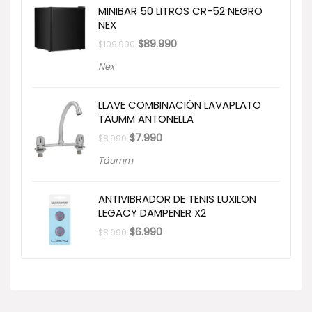
MINIBAR 50 LITROS CR-52 NEGRO
NEX
El
El
$
89.990
$
109.990
precio
precio
original
actual
Nex
era:
es:
$109.990.
$89.990.
LLAVE COMBINACIÓN LAVAPLATO
TÄUMM ANTONELLA
El
El
$
7.990
$
8.990
precio
precio
original
actual
Täumm
era:
es:
$8.990.
$7.990.
ANTIVIBRADOR DE TENIS LUXILON
LEGACY DAMPENER X2
El
El
$
6.990
$
8.990
precio
precio
original
actual
era:
es:
$8.990.
$6.990.