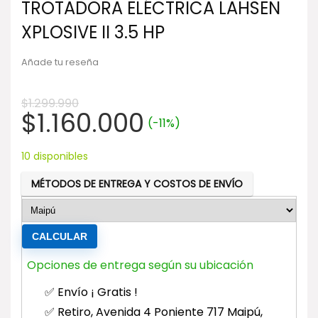
TROTADORA ELÉCTRICA LAHSEN
XPLOSIVE II 3.5 HP
Añade tu reseña
$
1.299.990
El
El
$
1.160.000
(-11%)
precio
precio
original
actual
10 disponibles
era:
es:
MÉTODOS DE ENTREGA Y COSTOS DE ENVÍO
$1.299.990.
$1.160.000.
CALCULAR
Opciones de entrega según su ubicación
✅ Envío ¡ Gratis !
✅ Retiro, Avenida 4 Poniente 717 Maipú,