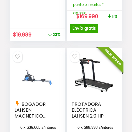
punto el martes 11.
agosto
El
El
$
169.990
11%
precio
precio
original
actual
Envío gratis
era:
es:
El
El
$
19.989
23%
$189.990.
$169.990.
precio
precio
original
actual
ENVÍO RÁPIDO
era:
es:
$25.990.
$19.989.
BOGADOR
TROTADORA
LAHSEN
ELÉCTRICA
MAGNETICO
LAHSEN 2.0 HP
LIMITED HM- 0598
DRIVE
6 x
$
36.665
s/interés
6 x
$
99.998
s/interés