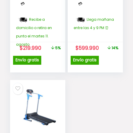
💳
💳
Recibe a
Llega mañana
domicilio o retira en
entre las 4 y 9 PM ⏰
punto el martes 11.
agosto
El
El
El
El
$
219.990
$
599.990
5%
14%
precio
precio
precio
precio
original
actual
original
actual
Envío gratis
Envío gratis
era:
es:
era:
es:
$230.990.
$219.990.
$699.990.
$599.990.