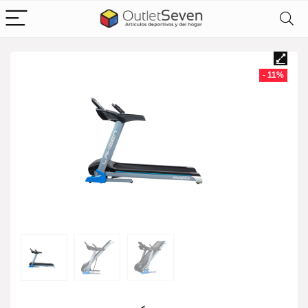
- 11%