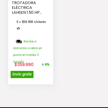
TROTADORA
ELÉCTRICA
LAHSEN 1.50 HP
MT-9107
6 x
$
59.998
s/interés
💳
Recibe a
domicilio o retira en
punto el martes 11.
agosto
El
El
$
359.990
8%
precio
precio
original
actual
Envío gratis
era:
es:
$389.990.
$359.990.