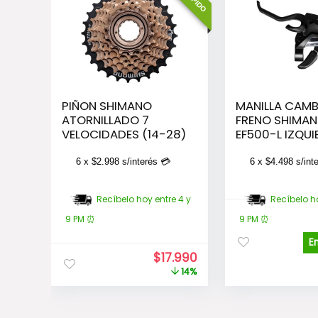
PIÑON SHIMANO
MANILLA CAMB
ATORNILLADO 7
FRENO SHIMAN
VELOCIDADES (14-28)
EF500-L IZQU
3-SPEED
6 x
$
2.998
s/interés 💳
6 x
$
4.498
s/int
Recíbelo hoy entre 4 y
Recíbelo ho
9 PM ⏰
9 PM ⏰
E
El
El
$
17.990
precio
precio
14%
original
actual
era:
es:
$20.990.
$17.990.