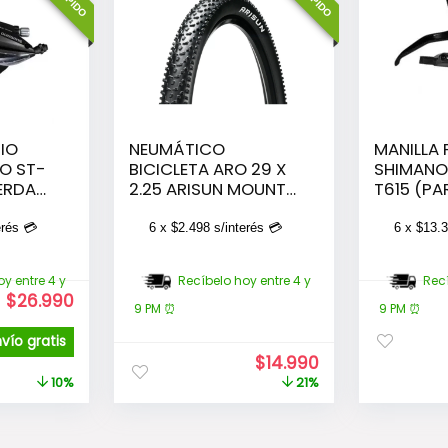
IO
NEUMÁTICO
MANILLA 
O ST-
BICICLETA ARO 29 X
SHIMANO
IERDA
2.25 ARISUN MOUNT
T615 (PA
COOK
erés 💳
6 x
$
2.498
s/interés 💳
6 x
$
13.
y entre 4 y
Recíbelo hoy entre 4 y
Recí
El
El
$
26.990
9 PM ⏰
9 PM ⏰
precio
precio
original
actual
nvío gratis
era:
es:
El
El
$
14.990
$29.990.
$26.990.
precio
precio
10%
21%
original
actual
era:
es:
$18.990.
$14.990.