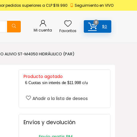
por pedidos superiores a CLP $19.990
Seguimiento en VIVO
0
$
0
Mi cuenta
Favoritos
O ALIVIO ST-M4050 HIDRÁULICO (PAR)
Producto agotado
6 Cuotas sin interés de
$
11.998
c/u
Añadir a la lista de deseos
Envíos y devolución
Envío gratis RM