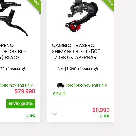
FRENO
CAMBIO TRASERO
 DEORE BL-
SHIMANO RD-TZ500
R) BLACK
TZ GS 6V APERNAR
332
s/interés 💳
6 x
$
1.998
s/interés 💳
belo hoy entre 4 y
Recíbelo hoy entre 4 y
El
El
$
79.990
9 PM ⏰
precio
precio
original
actual
Envío gratis
era:
es:
El
El
$
11.990
$89.990.
$79.990.
precio
precio
11%
8%
original
actual
era:
es:
$12.990.
$11.990.