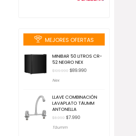
MEJORES OFERTAS
MINIBAR 50 LITROS CR-
52 NEGRO NEX
El
El
$
89.990
$
109.990
precio
precio
original
actual
Nex
era:
es:
$109.990.
$89.990.
LLAVE COMBINACIÓN
LAVAPLATO TÄUMM
ANTONELLA
El
El
$
7.990
$
8.990
precio
precio
original
actual
Täumm
era:
es:
$8.990.
$7.990.