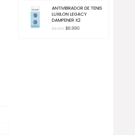
ANTIVIBRADOR DE TENIS
LUXILON LEGACY
DAMPENER X2
El
El
$
6.990
$
8.990
precio
precio
original
actual
era:
es:
$8.990.
$6.990.