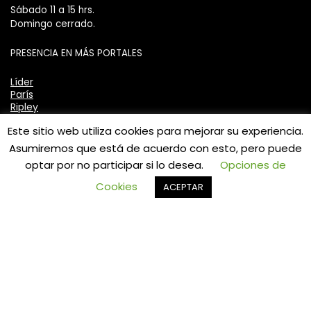
Sábado 11 a 15 hrs.
Domingo cerrado.
PRESENCIA EN MÁS PORTALES
Líder
París
Ripley
Mercadolibre
Este sitio web utiliza cookies para mejorar su experiencia.
Asumiremos que está de acuerdo con esto, pero puede
Valoraciones y preguntas recientes
optar por no participar si lo desea.
Opciones de
0
Cookies
ACEPTAR
ASIENTO CON TAPA WC ECO OVALADA
TAUMM
★
★
★
★
★
por ANDRES
LLAVE MONOMANDO LAVATORIO
LAVAMANOS MODERN INOXIDABLE TAUMM