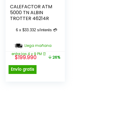
CALEFACTOR ATM
5000 TN ALBIN
TROTTER 46214R
6 x
$
33.332
s/interés 💳
Llega mañana
entre las 4 y 9 PM ⏰
El
El
$
199.990
26%
precio
precio
original
actual
Envío gratis
era:
es:
$269.990.
$199.990.