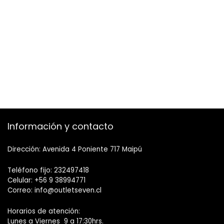
Información y contacto
Dirección: Avenida 4 Poniente 717 Maipú
Teléfono fijo: 232497418
Celular: +56 9 38994771
Correo: info@outletseven.cl
Horarios de atención:
Lunes a Viernes 9 a 17:30hrs.