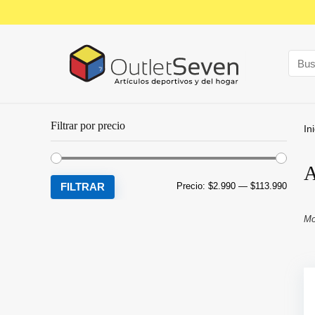
Filtrar por precio
In
A
Precio
Precio
FILTRAR
Precio:
$2.990
—
$113.990
mínim
máxim
Mo