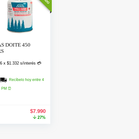
S DOITE 450
RS
6 x
$
1.332
s/interés 💳
Recíbelo hoy entre 4
9 PM ⏰
El
El
$
7.990
precio
precio
27%
original
actual
era:
es:
$10.990.
$7.990.