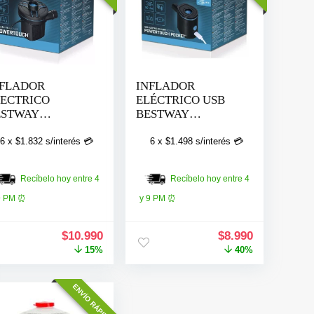
NFLADOR
INFLADOR
ECTRICO
ELÉCTRICO USB
ESTWAY
BESTWAY
DEWINDER 220V
POWERTOUCH
DIRECCIONAL
POCKET
6 x
$
1.832
s/interés 💳
6 x
$
1.498
s/interés 💳
Recíbelo hoy entre 4
Recíbelo hoy entre 4
9 PM ⏰
y 9 PM ⏰
El
El
El
El
$
10.990
$
8.990
.
precio
precio
precio
precio
15%
40%
original
actual
original
actual
era:
es:
era:
es:
ENVÍO RÁPIDO
$12.990.
$10.990.
$14.990.
$8.990.