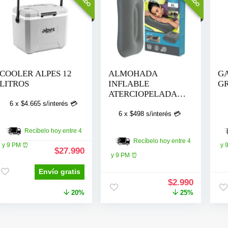
COOLER ALPES 12
ALMOHADA
GA
LITROS
INFLABLE
G
ATERCIOPELADA
BESTWAY 67121
6 x
$
4.665
s/interés 💳
6 x
$
498
s/interés 💳
Recíbelo hoy entre 4
Recíbelo hoy entre 4
y 9 PM ⏰
y 
El
El
$
27.990
y 9 PM ⏰
precio
precio
original
actual
Envío gratis
era:
es:
El
El
$
2.990
$34.990.
$27.990.
precio
precio
20%
25%
original
actual
era:
es:
$3.990.
$2.990.