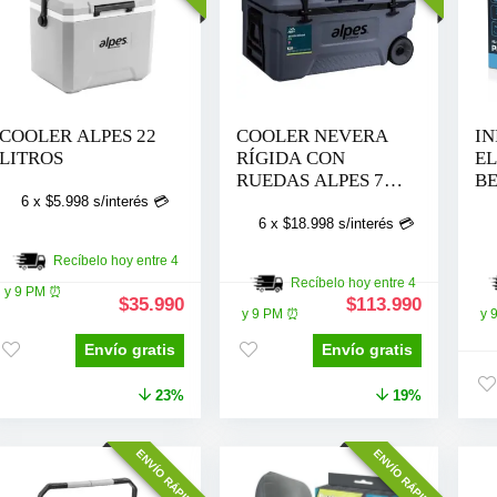
COOLER ALPES 22
COOLER NEVERA
I
LITROS
RÍGIDA CON
EL
RUEDAS ALPES 70
B
LITROS
SI
6 x
$
5.998
s/interés 💳
BI
6 x
$
18.998
s/interés 💳
Recíbelo hoy entre 4
Recíbelo hoy entre 4
y 9 PM ⏰
El
El
El
El
$
35.990
$
113.990
y 9 PM ⏰
y 
precio
precio
precio
precio
original
actual
original
actual
Envío gratis
Envío gratis
era:
es:
era:
es:
$46.990.
$35.990.
$139.990.
$113.990
23%
19%
ENVÍO RÁPIDO
ENVÍO RÁPIDO