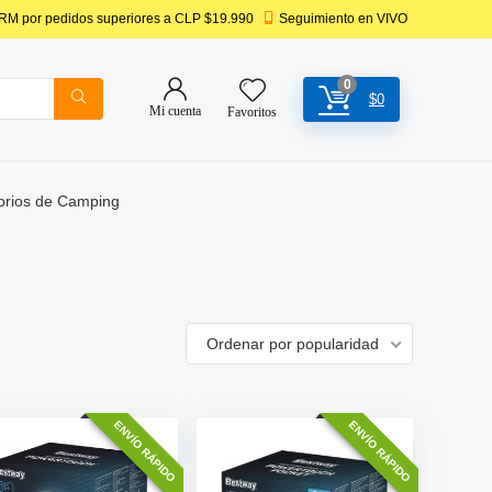
 RM por pedidos superiores a CLP $19.990
Seguimiento en VIVO
0
$
0
Mi cuenta
Favoritos
orios de Camping
Ordenar por popularidad
ENVÍO RÁPIDO
ENVÍO RÁPIDO