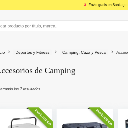
Envio gratis en Santiago
icio
Deportes y Fitness
Camping, Caza y Pesca
Acces
ccesorios de Camping
o
o
Ordenado
strando los 7 resultados
por
popularidad
ENVÍO RÁPIDO
ENVÍO RÁPIDO