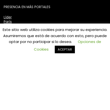
PRESENCIA EN MÁS PORTALES
Líder
París
Ripley
Este sitio web utiliza cookies para mejorar su experiencia.
Mercadolibre
Asumiremos que está de acuerdo con esto, pero puede
optar por no participar si lo desea.
Opciones de
Valoraciones y preguntas recientes
0
Cookies
ACEPTAR
ASIENTO CON TAPA WC ECO OVALADA
TAUMM
★
★
★
★
★
por ANDRES
LLAVE MONOMANDO LAVATORIO
LAVAMANOS MODERN INOXIDABLE TAUMM
★
★
★
★
★
por Ramon Zuñiga