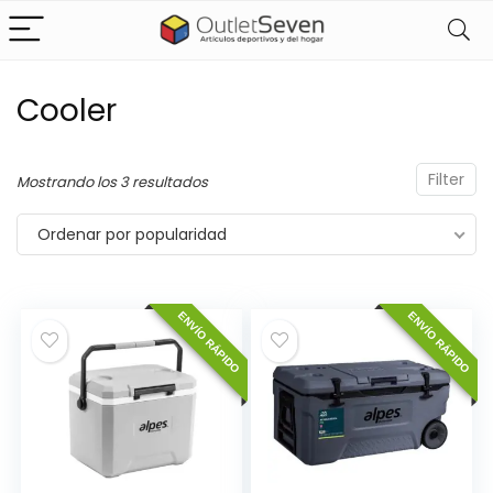
Cooler
cio
cio
nimo
ximo
Filter
Ordenado
Mostrando los 3 resultados
por
Ordenar por popularidad
popularidad
ENVÍO RÁPIDO
ENVÍO RÁPIDO