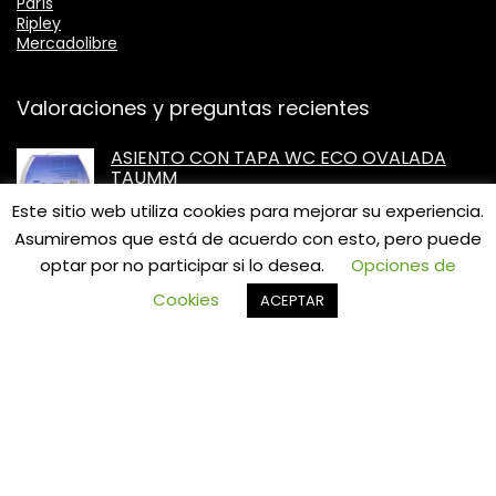
París
Ripley
Mercadolibre
Valoraciones y preguntas recientes
ASIENTO CON TAPA WC ECO OVALADA
TAUMM
★
★
★
★
★
Este sitio web utiliza cookies para mejorar su experiencia.
por ANDRES
Asumiremos que está de acuerdo con esto, pero puede
optar por no participar si lo desea.
Opciones de
0
Cookies
LLAVE MONOMANDO LAVATORIO
ACEPTAR
LAVAMANOS MODERN INOXIDABLE TAUMM
★
★
★
★
★
por Ramon Zuñiga
LLAVE MONOMANDO LAVAMANOS
LAVATORIO COLOMBA TAUMM