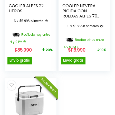
COOLER ALPES 22
COOLER NEVERA
LITROS
RÍGIDA CON
RUEDAS ALPES 70
LITROS
6 x
$
5.998
s/interés 💳
6 x
$
18.998
s/interés 💳
Recíbelo hoy entre
Recíbelo hoy entre
4 y 9 PM ⏰
4 y 9 PM ⏰
El
El
El
El
$
35.990
$
113.990
23%
19%
precio
precio
precio
precio
original
actual
original
actual
Envío gratis
Envío gratis
era:
es:
era:
es:
$46.990.
$35.990.
$139.990.
$113.990.
ENVÍO RÁPIDO