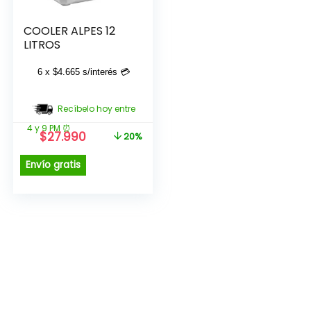
COOLER ALPES 12
LITROS
6 x
$
4.665
s/interés 💳
Recíbelo hoy entre
4 y 9 PM ⏰
El
El
$
27.990
20%
precio
precio
original
actual
Envío gratis
era:
es:
$34.990.
$27.990.