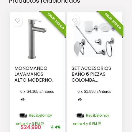
Productos relacionados
ENVÍO RÁPIDO
ENVÍO RÁPIDO
MONOMANDO
SET ACCESORIOS
LAVAMANOS
BAÑO 6 PIEZAS
ALTO MODERNO
COLOMBA
INOXIDABLE
PLATEADO
TAUMM 31CM
PLATEADO
6 x
$
4.165
s/interés
6 x
$
1.998
s/interés
TAUMM
💳
💳
Recíbelo hoy
Recíbelo hoy
entre 4 y 9 PM ⏰
entre 4 y 9 PM ⏰
El
El
$
24.990
4%