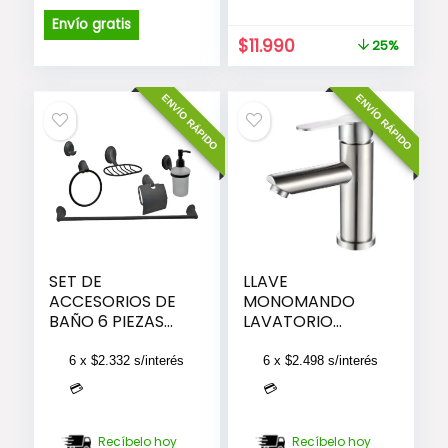
precio
precio
original
actual
Envío gratis
era:
es:
El
El
$
11.990
25%
$25.990.
$24.990.
precio
precio
original
actual
ENVÍO RÁPIDO
ENVÍO RÁPIDO
era:
es:
$15.990.
$11.990.
SET DE
LLAVE
ACCESORIOS DE
MONOMANDO
BAÑO 6 PIEZAS
LAVATORIO
NOTTE TÄUMM
LAVAMANOS
MODERN
6 x
$
2.332
s/interés
6 x
$
2.498
s/interés
INOXIDABLE
💳
💳
TAUMM
Recíbelo hoy
Recíbelo hoy