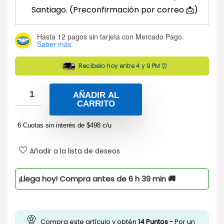
Santiago. (Preconfirmación por correo 📩)
Hasta 12 pagos sin tarjeta
con Mercado Pago.
Saber más
Recíbelo hoy entre 4 y 9 PM ⏰
AÑADIR AL
CARRITO
6 Cuotas sin interés de
$
498
c/u
Añadir a la lista de deseos
¡Llega hoy! Compra antes de
6
h
39
min
🚚
Compra este artículo y obtén
14
Puntos -
Por un