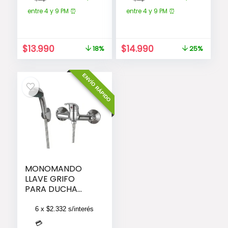
entre 4 y 9 PM ⏰
entre 4 y 9 PM ⏰
El
El
El
El
$
13.990
$
14.990
18%
25%
precio
precio
precio
precio
original
actual
original
actual
ENVÍO RÁPIDO
era:
es:
era:
es:
$16.990.
$13.990.
$19.990.
$14.990.
MONOMANDO
LLAVE GRIFO
PARA DUCHA
MODELO
COLOMBA
6 x
$
2.332
s/interés
TAUMM
💳