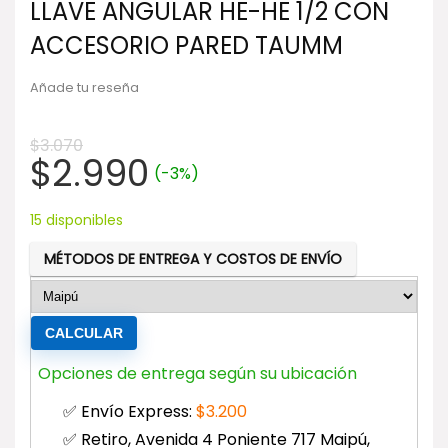
LLAVE ANGULAR HE-HE 1/2 CON
ACCESORIO PARED TAUMM
Añade tu reseña
$
3.070
El
El
$
2.990
(-3%)
precio
precio
original
actual
15 disponibles
era:
es:
MÉTODOS DE ENTREGA Y COSTOS DE ENVÍO
$3.070.
$2.990.
CALCULAR
Opciones de entrega según su ubicación
✅ Envío Express:
$
3.200
✅ Retiro, Avenida 4 Poniente 717 Maipú,