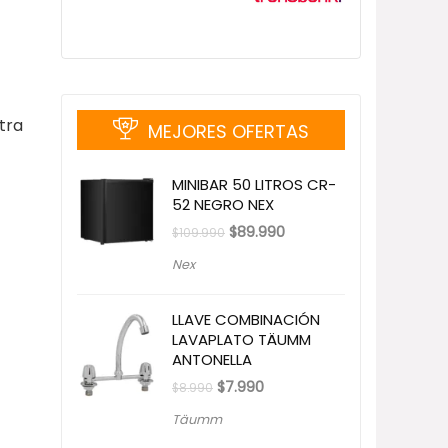
tra
MEJORES OFERTAS
MINIBAR 50 LITROS CR-
52 NEGRO NEX
El
El
$
89.990
$
109.990
precio
precio
original
actual
Nex
era:
es:
$109.990.
$89.990.
LLAVE COMBINACIÓN
LAVAPLATO TÄUMM
ANTONELLA
El
El
$
7.990
$
8.990
precio
precio
original
actual
Täumm
era:
es:
$8.990.
$7.990.