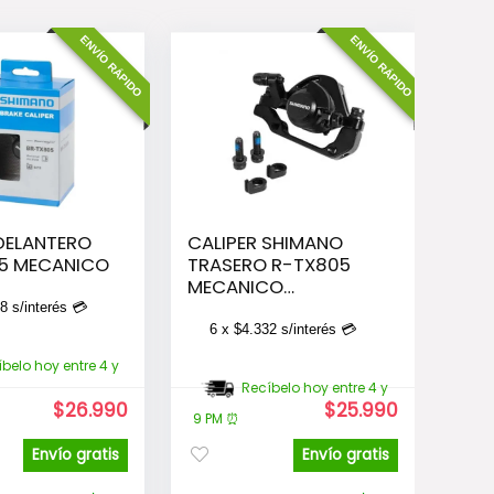
ENVÍO RÁPIDO
ENVÍO RÁPIDO
DELANTERO
CALIPER SHIMANO
5 MECANICO
TRASERO R-TX805
MECANICO
C/ADAPTADOR
98
s/interés 💳
6 x
$
4.332
s/interés 💳
belo hoy entre 4 y
Recíbelo hoy entre 4 y
El
El
El
El
$
26.990
$
25.990
9 PM ⏰
precio
precio
precio
precio
original
actual
original
actual
Envío gratis
Envío gratis
era:
es:
era:
es: