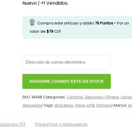
original
actual
Nuevo | +1 Vendidos.
era:
es:
$18.990.
$15.990.
Compra este artículo y obtén
79
Puntos -
Por un
valor de
$
79
CLP.
SKU:
18498
Categories:
Ciclismo
,
Deportes y Fitness
,
Llant
Repuestos
Tags:
Bicicletas
,
Freno
,
MTB
,
Shimano
Marca:
R
raciones (0)
Preguntas y respuestas