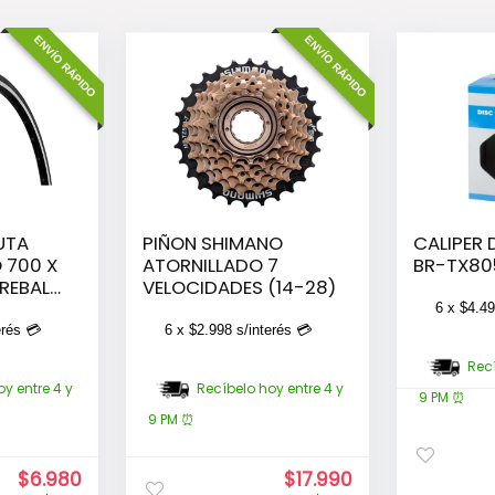
ENVÍO RÁPIDO
ENVÍO RÁPIDO
UTA
PIÑON SHIMANO
CALIPER 
 700 X
ATORNILLADO 7
BR-TX80
REBALL
VELOCIDADES (14-28)
6 x
$
4.4
erés 💳
6 x
$
2.998
s/interés 💳
Recí
y entre 4 y
Recíbelo hoy entre 4 y
9 PM ⏰
9 PM ⏰
El
El
El
El
$
6.980
$
17.990