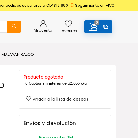
por pedidos superiores a CLP $19.990
Seguimiento en VIVO
0
$
0
Mi cuenta
Favoritos
 HIMALAYAN RALCO
Producto agotado
CO
6 Cuotas sin interés de
$
2.665
c/u
Añadir a la lista de deseos
Envíos y devolución
Envío gratis RM