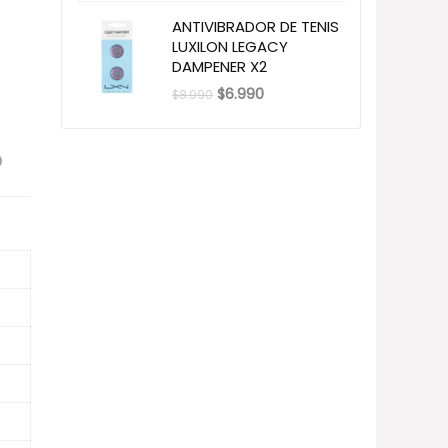
ANTIVIBRADOR DE TENIS
LUXILON LEGACY
DAMPENER X2
El
El
$
6.990
$
8.990
precio
precio
original
actual
era:
es:
$8.990.
$6.990.
O