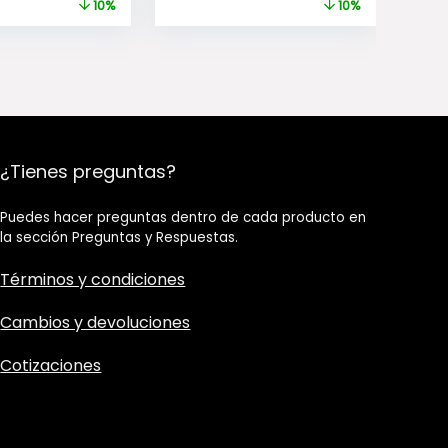
$29.990.
$26.990.
$28.990.
$25.990.
10%
10%
¿Tienes preguntas?
Puedes hacer preguntas dentro de cada producto en
la sección Preguntas y Respuestas.
Términos y condiciones
Cambios y devoluciones
Cotizaciones​