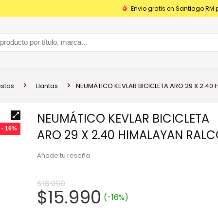
Envio gratis en Santiago RM 
stos
Llantas
NEUMÁTICO KEVLAR BICICLETA ARO 29 X 2.40
NEUMÁTICO KEVLAR BICICLETA
- 16%
ARO 29 X 2.40 HIMALAYAN RAL
Añade tu reseña
$
18.990
El
El
$
15.990
(-16%)
precio
precio