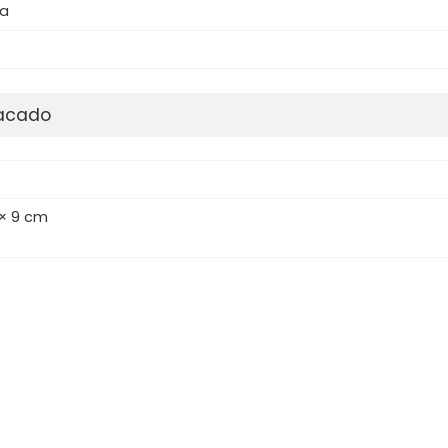
a
pacado
 × 9 cm