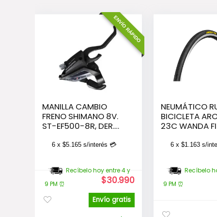
ENVÍO RÁPIDO
MANILLA CAMBIO
NEUMÁTICO R
FRENO SHIMANO 8V.
BICICLETA ARO
ST-EF500-8R, DER.
23C WANDA FI
TRAS. RIG
BEST
6 x
$
5.165
s/interés 💳
6 x
$
1.163
s/int
Recíbelo hoy entre 4 y
Recíbelo ho
El
El
$
30.990
9 PM ⏰
9 PM ⏰
precio
precio
original
actual
Envío gratis
era:
es: