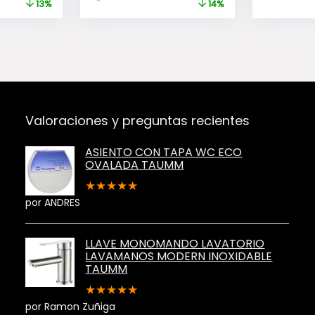
precio
precio
precio
precio
13%
14%
original
actual
original
actual
era:
es:
era:
es:
$7.980.
$6.980.
$20.990.
$17.990.
Valoraciones y preguntas recientes
ASIENTO CON TAPA WC ECO
OVALADA TAUMM
★
★
★
★
★
por ANDRES
LLAVE MONOMANDO LAVATORIO
LAVAMANOS MODERN INOXIDABLE
TAUMM
★
★
★
★
★
por Ramon Zuñiga