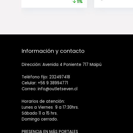
$34.990.
$30.990.
11%
Información y contacto
Dirección: Avenida 4 Poniente 717 Maipú
Teléfono fijo: 232497418
Celular: +56 9 38994771
Correo: info@outletseven.cl
Horarios de atención:
Lunes a Viernes 9 a 17:30hrs.
Sábado 11 a 15 hrs.
Domingo cerrado.
PRESENCIA EN MÁS PORTALES