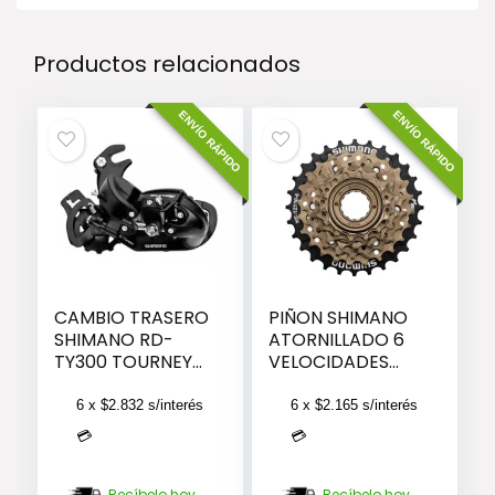
Productos relacionados
ENVÍO RÁPIDO
ENVÍO RÁPIDO
CAMBIO TRASERO
PIÑON SHIMANO
SHIMANO RD-
ATORNILLADO 6
TY300 TOURNEY
VELOCIDADES
6/7-SPEED
(14-28)
W/RIVETED ADAP
6 x
$
2.832
s/interés
6 x
$
2.165
s/interés
💳
💳
Recíbelo hoy
Recíbelo hoy