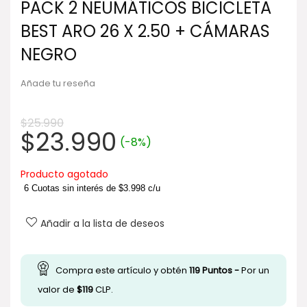
PACK 2 NEUMÁTICOS BICICLETA
BEST ARO 26 X 2.50 + CÁMARAS
NEGRO
Añade tu reseña
$
25.990
El
El
$
23.990
(-8%)
precio
precio
original
actual
Producto agotado
era:
es:
6 Cuotas sin interés de
$
3.998
c/u
$25.990.
$23.990.
Añadir a la lista de deseos
Compra este artículo y obtén
119
Puntos -
Por un
valor de
$
119
CLP.