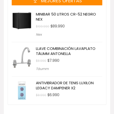
MEJORES OFERTAS
MINIBAR 50 LITROS CR-52 NEGRO
NEX
El
El
$
89.990
$
109.990
precio
precio
original
actual
Nex
era:
es:
$109.990.
$89.990.
LLAVE COMBINACIÓN LAVAPLATO
TÄUMM ANTONELLA
El
El
$
7.990
$
8.990
precio
precio
original
actual
Täumm
era:
es:
$8.990.
$7.990.
ANTIVIBRADOR DE TENIS LUXILON
LEGACY DAMPENER X2
El
El
$
6.990
$
8.990
precio
precio
original
actual
era:
es:
$8.990.
$6.990.