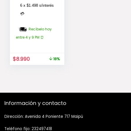
6 x
$
1.498
s/interés
💳
Recíbelo hoy
entre 4 y 9 PM ⏰
El
El
$
8.990
18%
precio
precio
original
actual
era:
es:
$10.990.
$8.990.
Información y contacto
Dirección: Avenida 4 Poniente 717 Maipú
Teléfono fijo: 232497418