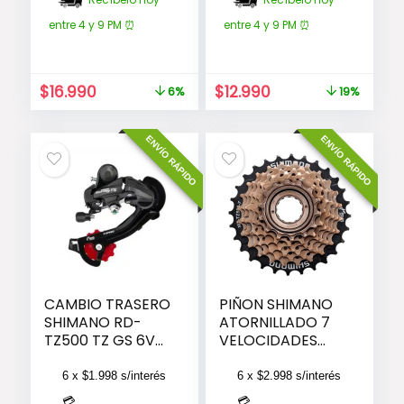
entre 4 y 9 PM ⏰
entre 4 y 9 PM ⏰
El
El
El
El
$
16.990
$
12.990
6%
19%
precio
precio
precio
precio
original
actual
original
actual
ENVÍO RÁPIDO
ENVÍO RÁPIDO
era:
es:
era:
es:
$17.990.
$16.990.
$15.990.
$12.990.
CAMBIO TRASERO
PIÑON SHIMANO
SHIMANO RD-
ATORNILLADO 7
TZ500 TZ GS 6V
VELOCIDADES
APERNAR
(14-28)
6 x
$
1.998
s/interés
6 x
$
2.998
s/interés
💳
💳