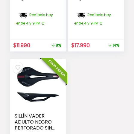
Recíbelo hoy
Recíbelo hoy
entre 4 y 9 PM ⏰
entre 4 y 9 PM ⏰
El
El
El
El
$
11.990
$
17.990
8%
14%
precio
precio
precio
precio
original
actual
original
actual
ENVÍO RÁPIDO
era:
es:
era:
es:
$12.990.
$11.990.
$20.990.
$17.990.
SILLÍN VADER
ADULTO NEGRO
PERFORADO SIN
CARRO