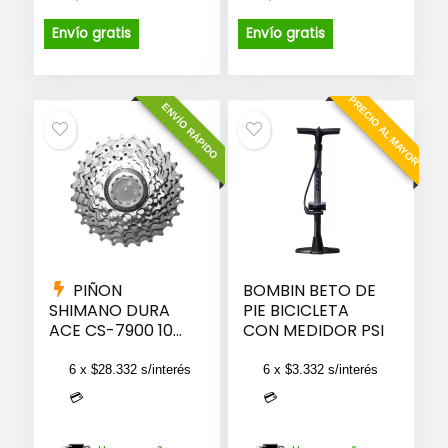
precio
precio
precio
precio
original
actual
original
actual
Envío gratis
Envío gratis
era:
es:
era:
es:
$32.990.
$25.990.
$35.990.
$29.990.
PRECIO AL MAYOR
ENVÍO RÁPIDO
PIÑON
BOMBIN BETO DE
SHIMANO DURA
PIE BICICLETA
ACE CS-7900 10V.
CON MEDIDOR PSI
(11-25) ( #12962)
6 x
$
28.332
s/interés
6 x
$
3.332
s/interés
💳
💳