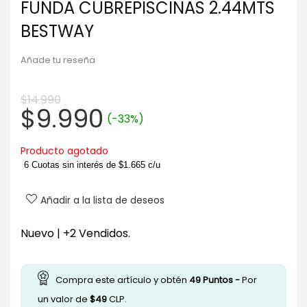
FUNDA CUBREPISCINAS 2.44MTS
BESTWAY
Añade tu reseña
$
14.990
El
El
$
9.990
(-33%)
precio
precio
original
actual
Producto agotado
era:
es:
6 Cuotas sin interés de
$
1.665
c/u
$14.990.
$9.990.
Añadir a la lista de deseos
Nuevo | +2 Vendidos.
Compra este artículo y obtén
49
Puntos -
Por
un valor de
$
49
CLP.