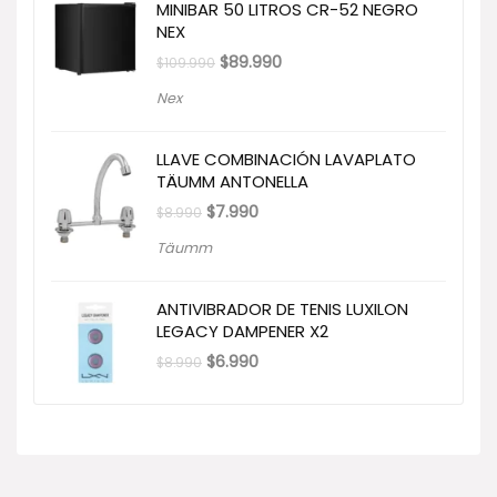
MINIBAR 50 LITROS CR-52 NEGRO
NEX
El
El
$
89.990
$
109.990
precio
precio
original
actual
Nex
era:
es:
$109.990.
$89.990.
LLAVE COMBINACIÓN LAVAPLATO
TÄUMM ANTONELLA
El
El
$
7.990
$
8.990
precio
precio
original
actual
Täumm
era:
es:
$8.990.
$7.990.
ANTIVIBRADOR DE TENIS LUXILON
LEGACY DAMPENER X2
El
El
$
6.990
$
8.990
precio
precio
original
actual
era:
es:
$8.990.
$6.990.