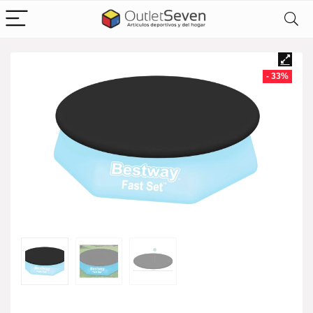
- 33%