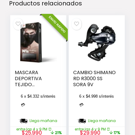
Productos relacionados
ENVÍO RÁPIDO
MASCARA
CAMBIO SHIMANO
DEPORTIVA
RD R3000 SS
TEJIDO
SORA 9V
ULTRAFINO SIN
CUELLO N1S –
6 x
$
4.332
s/interés
6 x
$
4.998
s/interés
NEGRA
💳
💳
Llega mañana
Llega mañana
entre las 4 y 9 PM ⏰
entre las 4 y 9 PM ⏰
El
El
El
El
$
25.990
$
29.990
21%
17%