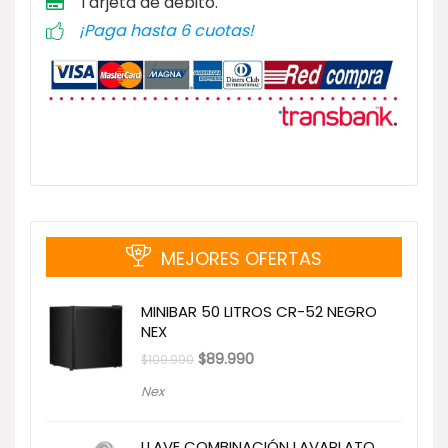
Tarjeta de débito
.
¡Paga hasta 6 cuotas!
MEJORES OFERTAS
MINIBAR 50 LITROS CR-52 NEGRO
NEX
El
El
$
89.990
$
109.990
precio
precio
original
actual
Nex
era:
es:
$109.990.
$89.990.
LLAVE COMBINACIÓN LAVAPLATO