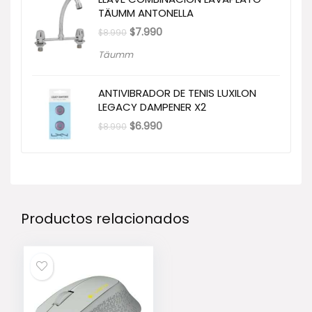
TÄUMM ANTONELLA
El
El
$
7.990
$
8.990
precio
precio
original
actual
Täumm
era:
es:
$8.990.
$7.990.
ANTIVIBRADOR DE TENIS LUXILON
LEGACY DAMPENER X2
El
El
$
6.990
$
8.990
precio
precio
original
actual
era:
es:
$8.990.
$6.990.
Productos relacionados