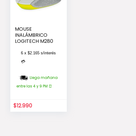
MOUSE
INALÁMBRICO
LOGITECH M280
6 x
$
2.165
s/interés
💳
Llega mañana
entre las 4 y 9 PM ⏰
El
El
$
12.990
precio
precio
original
actual
era:
es:
$13.990.
$12.990.