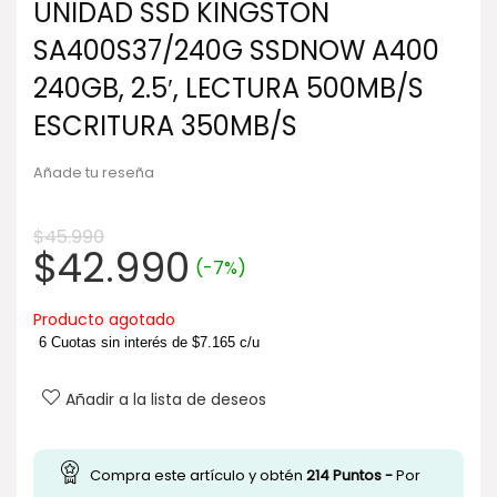
UNIDAD SSD KINGSTON
SA400S37/240G SSDNOW A400
240GB, 2.5′, LECTURA 500MB/S
ESCRITURA 350MB/S
Añade tu reseña
$
45.990
El
El
$
42.990
(-7%)
precio
precio
original
actual
Producto agotado
era:
es:
6 Cuotas sin interés de
$
7.165
c/u
$45.990.
$42.990.
Añadir a la lista de deseos
Compra este artículo y obtén
214
Puntos -
Por