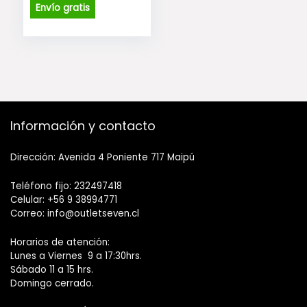
original
actual
Envío gratis
era:
es:
$89.990.
$79.990.
Información y contacto
Dirección: Avenida 4 Poniente 717 Maipú
Teléfono fijo: 232497418
Celular: +56 9 38994771
Correo: info@outletseven.cl
Horarios de atención:
Lunes a Viernes 9 a 17:30hrs.
Sábado 11 a 15 hrs.
Domingo cerrado.