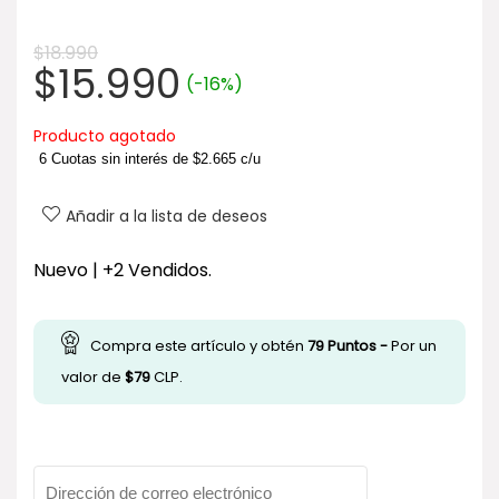
$
18.990
El
El
$
15.990
(-16%)
precio
precio
original
actual
Producto agotado
era:
es:
6 Cuotas sin interés de
$
2.665
c/u
$18.990.
$15.990.
Añadir a la lista de deseos
Nuevo | +2 Vendidos.
Compra este artículo y obtén
79
Puntos -
Por un
valor de
$
79
CLP.