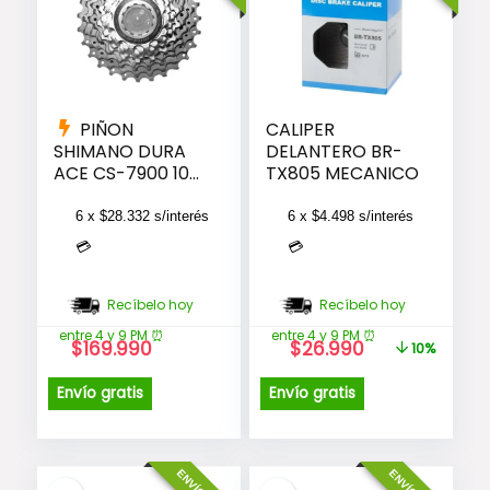
PIÑON
CALIPER
SHIMANO DURA
DELANTERO BR-
ACE CS-7900 10V.
TX805 MECANICO
(11-25) ( #12962)
6 x
$
28.332
s/interés
6 x
$
4.498
s/interés
💳
💳
Recíbelo hoy
Recíbelo hoy
entre 4 y 9 PM ⏰
entre 4 y 9 PM ⏰
El
El
$
169.990
$
26.990
10%
precio
precio
original
actual
Envío gratis
Envío gratis
era:
es:
$29.990.
$26.990.