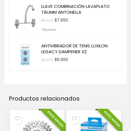
LLAVE COMBINACIÓN LAVAPLATO
TÄUMM ANTONELLA
El
El
$
7.990
$
8.990
precio
precio
original
actual
Täumm
era:
es:
$8.990.
$7.990.
ANTIVIBRADOR DE TENIS LUXILON
LEGACY DAMPENER X2
El
El
$
6.990
$
8.990
precio
precio
original
actual
era:
es:
$8.990.
$6.990.
Productos relacionados
ENVÍO RÁPIDO
ENVÍO RÁPIDO