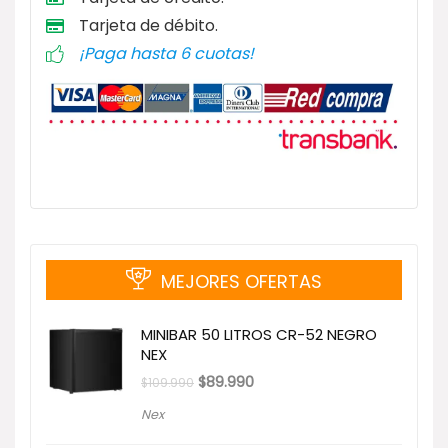
Tarjeta de débito
.
¡Paga hasta 6 cuotas!
MEJORES OFERTAS
MINIBAR 50 LITROS CR-52 NEGRO
NEX
El
El
$
89.990
$
109.990
precio
precio
original
actual
Nex
era:
es:
$109.990.
$89.990.