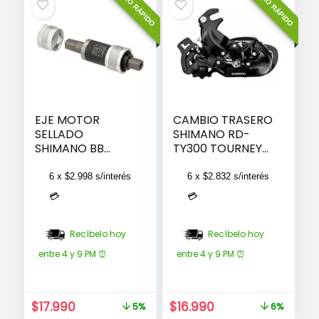
ENVÍO RÁPIDO
ENVÍO RÁPIDO
EJE MOTOR
CAMBIO TRASERO
SELLADO
SHIMANO RD-
SHIMANO BB
TY300 TOURNEY
UN300 122X68MM
6/7-SPEED
W/RIVETED ADAP
6 x
$
2.998
s/interés
6 x
$
2.832
s/interés
💳
💳
Recíbelo hoy
Recíbelo hoy
entre 4 y 9 PM ⏰
entre 4 y 9 PM ⏰
El
El
El
El
$
17.990
$
16.990
5%
6%